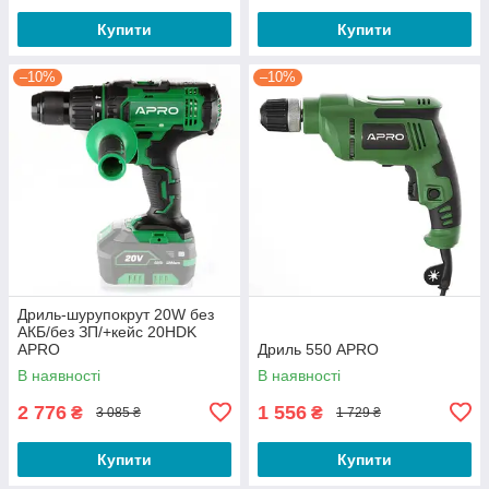
Купити
Купити
–10%
–10%
Дриль-шурупокрут 20W без
АКБ/без ЗП/+кейс 20HDK
APRO
Дриль 550 APRO
В наявності
В наявності
2 776
1 556
₴
₴
3 085 ₴
1 729 ₴
Купити
Купити