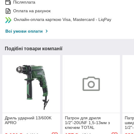
Післяплата
Оплата на рахунок
Онлайн-оплата карткою Visa, Mastercard - LiqPay
Всі умови оплати
Подібні товари компанії
Дриль ударний 13/600K
Патрон для дриля
Патр
APRO
1/2"-20UNF 1,5-13мм з
швид
ключем TOTAL
1/2"
TOT