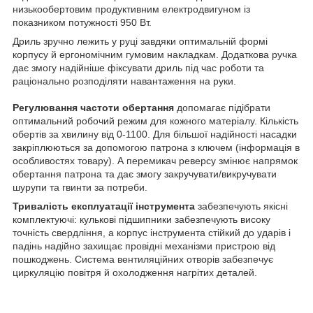
низькообертовим продуктивним електродвигуном із
показником потужності 950 Вт.
Дриль зручно лежить у руці завдяки оптимальній формі
корпусу й ергономічним гумовим накладкам. Додаткова ручка
дає змогу надійніше фіксувати дриль під час роботи та
раціонально розподіляти навантаження на руки.
Регулювання частоти обертання
допомагає підібрати
оптимальний робочий режим для кожного матеріалу. Кількість
обертів за хвилину від 0-1100. Для більшої надійності насадки
закріплюються за допомогою патрона з ключем (інформація в
особливостях товару). А перемикач реверсу змінює напрямок
обертання патрона та дає змогу закручувати/викручувати
шурупи та гвинти за потреби.
Тривалість експлуатації інструмента
забезпечують якісні
комплектуючі: кулькові підшипники забезпечують високу
точність свердління, а корпус інструмента стійкий до ударів і
падінь надійно захищає провідні механізми пристрою від
пошкоджень. Система вентиляційних отворів забезпечує
циркуляцію повітря й охолодження нагрітих деталей.