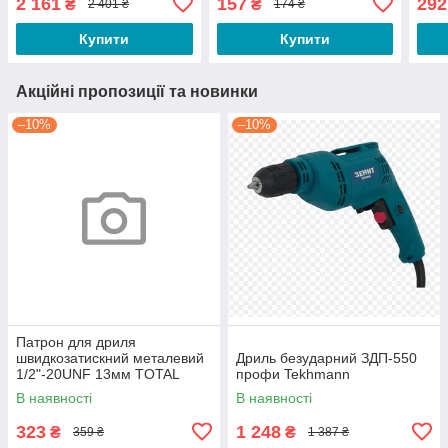
2 161
157
292
₴
₴
2 401 ₴
174 ₴
Купити
Купити
Акційні пропозиції та новинки
–10%
–10%
Патрон для дриля
швидкозатискний металевий
Дриль безударний ЗДП-550
1/2"-20UNF 13мм TOTAL
профи Tekhmann
В наявності
В наявності
323
1 248
₴
₴
359 ₴
1 387 ₴