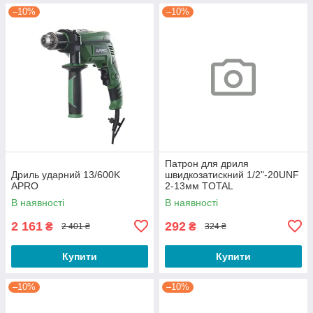
–10%
–10%
Патрон для дриля
Дриль ударний 13/600K
швидкозатискний 1/2"-20UNF
APRO
2-13мм TOTAL
В наявності
В наявності
2 161
292
₴
₴
2 401 ₴
324 ₴
Купити
Купити
–10%
–10%