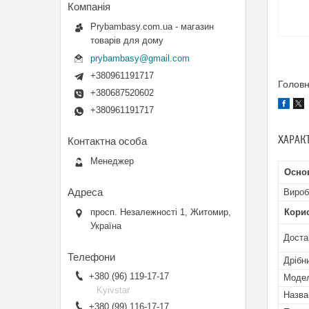
Prybambasy.com.ua - магазин
товарів для дому
prybambasy@gmail.com
+380961191717
Головн
+380687520602
+380961191717
ХАРАК
Менеджер
Основ
Вироб
просп. Незалежності 1, Житомир,
Кори
Україна
Доста
Дрібн
+380 (96) 119-17-17
Мoде
Kyivstar
Назва
+380 (99) 116-17-17