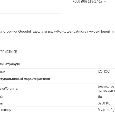
+380 (96) 119-17-17
а сторінка GoogleНадіслати відгукКонфіденційність і умовиПерейти 
ТЕРИСТИКИ
ні атрибути
ник
КОПОС
стувальницькі характеристики
Безкоштовн
вка/Оплата
на товари 
ий
Да
ль
0250 KB
 товару
Муфта з'є