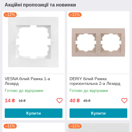
Акційні пропозиції та новинки
–12%
–11%
VESNA білий Рамка 1-а
DERIY білий Рамка
Лезард
горизонтальна 2-а Лезард
Готово до відправки
Готово до відправки
14
40
₴
₴
16 ₴
45 ₴
Купити
Купити
–11%
–11%