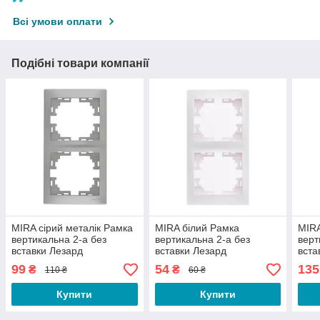
Всі умови оплати
Подібні товари компанії
MIRA сірий металік Рамка
MIRA білий Рамка
MIRA
вертикальна 2-а без
вертикальна 2-а без
верт
вставки Лезард
вставки Лезард
вста
99
54
135
₴
₴
110 ₴
60 ₴
Купити
Купити