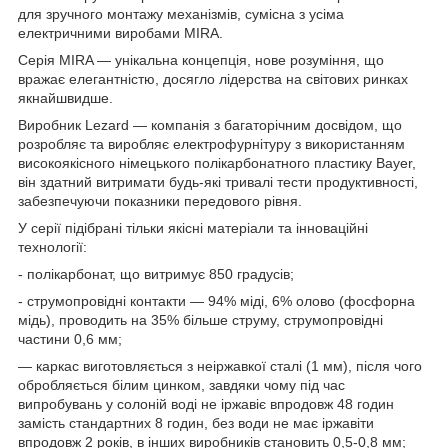
для зручного монтажу механізмів, сумісна з усіма
електричними виробами MIRA.
Серія MIRA — унікальна концепція, нове розуміння, що
вражає елегантністю, досягло лідерства на світових ринках
якнайшвидше.
Виробник Lezard — компанія з багаторічним досвідом, що
розробляє та виробляє електрофурнітуру з використанням
високоякісного німецького полікарбонатного пластику Bayer,
він здатний витримати будь-які тривалі тести продуктивності,
забезпечуючи показники передового рівня.
У серії підібрані тільки якісні матеріали та інноваційні
технології:
- полікарбонат, що витримує 850 градусів;
- струмопровідні контакти — 94% міді, 6% олово (фосфорна
мідь), проводить на 35% більше струму, струмопровідні
частини 0,6 мм;
— каркас виготовляється з неіржавкої сталі (1 мм), після чого
обробляється білим цинком, завдяки чому під час
випробувань у солоній воді не іржавіє впродовж 48 годин
замість стандартних 8 годин, без води не має іржавіти
впродовж 2 років, в інших виробників становить 0,5-0,8 мм;