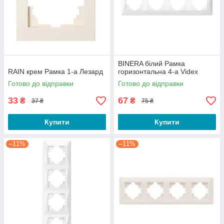
BINERA білий Рамка
RAIN крем Рамка 1-а Лезард
горизонтальна 4-а Videx
Готово до відправки
Готово до відправки
33
67
₴
₴
37 ₴
75 ₴
Купити
Купити
–11%
–11%