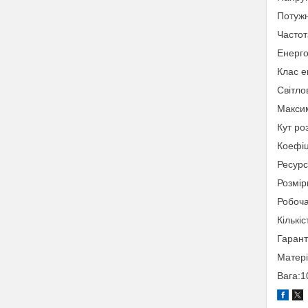
Потужн
Частот
Енерго
Клас е
Світло
Макси
Кут ро
Коефіц
Ресурс
Розмі
Робоча
Кількіс
Гарант
Матері
Вага:1