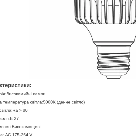
ктеристики:
рія:Високомийні лампи
а температура світла:5000K (денне світло)
 світла:Ra > 80
коля:Е 27
вості:Високомощеві
а: AC 175-264 V