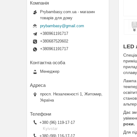
Prybambasy.com.ua - магазин
товарів для дому
prybambasy@gmail.com
+380961191717
+380687520602
LED 
+380961191717
Спеці
приміщ
прилад
Менеджер
сплаву
Лампа 
темпе
освіти
просп. Незалежності 1, Житомир,
стано
Україна
альтер
Дає зм
увімк
+380 (96) 119-17-17
роки.
Kyivstar
Для пі
+380 (99) 116-17-17