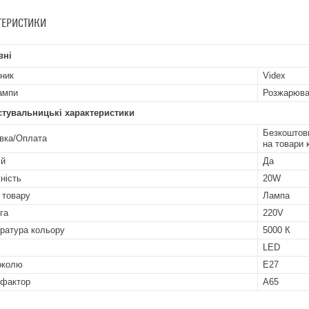
ТЕРИСТИКИ
вні
ник
Videx
ампи
Розжарюва
стувальницькі характеристики
Безкоштовн
вка/Оплата
на товари 
ій
Да
ність
20W
 товару
Лампа
га
220V
ратура кольору
5000 К
LED
околю
E27
фактор
A65