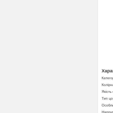
Хара
Катего
Колірн
Якість
Тип цо
Особли
Напруг