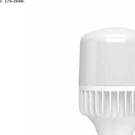
га
175-264В.