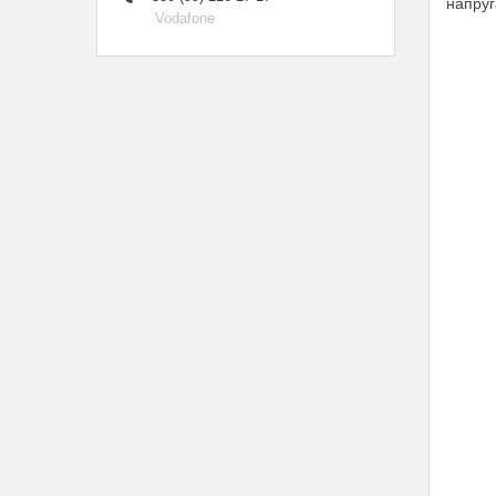
напру
Vodafone