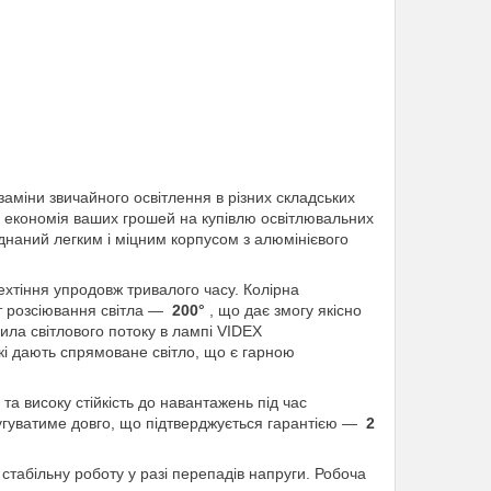
аміни звичайного освітлення в різних складських
а економія ваших грошей на купівлю освітлювальних
аднаний легким і міцним корпусом з алюмінієвого
ехтіння упродовж тривалого часу. Колірна
т розсіювання світла —
200°
, що дає змогу якісно
ла світлового потоку в лампі VIDEX
і дають спрямоване світло, що є гарною
та високу стійкість до навантажень під час
гуватиме довго, що підтверджується гарантією —
2
стабільну роботу у разі перепадів напруги. Робоча