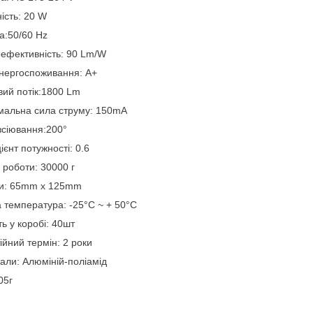
ість: 20 W
а:50/60 Hz
ефективність: 90 Lm/W
нергоспоживання: А+
вий потік:1800 Lm
мальна сила струму: 150mA
зсіювання:200°
ієнт потужності: 0.6
 роботи: 30000 г
ри: 65mm х 125mm
 температура: -25°C ~ + 50°С
ть у коробі: 40шт
ійний термін: 2 роки
али: Алюміній-поліамід
05г