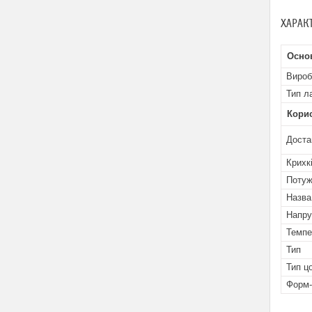
ХАРАК
Осно
Вироб
Тип л
Кори
Доста
Крихк
Потуж
Назва
Напру
Темпе
Тип
Тип ц
Форм-