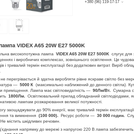
+380 (96) 119-17-17
лампа VIDEX A65 20W E27 5000K
альна високопотужна лампа
VIDEX A65 20W E27 5000K
слугує для з
еннях і виробничих комплексах, зовнішнього освітлення. Це чудов
ів і тривалий термін експлуатації без додаткових витрат. Виріб обл
.
не перегрівається й здатна виробляти рівне яскраве світло без мер
ратура —
5000 К
(максимально наближений до денного світла). Ку
ти приміщення. Лампа має світловидатність —
90Лм/Вт.
Сумарна си
вить
1800Лм.
Освітлювальний прилад обладнаний світлодіодами, як
нативою лампам розжарювання великої потужності.
огу заощаджувати до 90% енергії, має тривалий термін експлуатації 
нення та вимкнення
(100 000).
Ресурс роботи —
30 000 годин.
Слу
Не містить шкідливих речовин.
д'єднання напрямку до мережі з напругою 220 В лампа забезпечить 