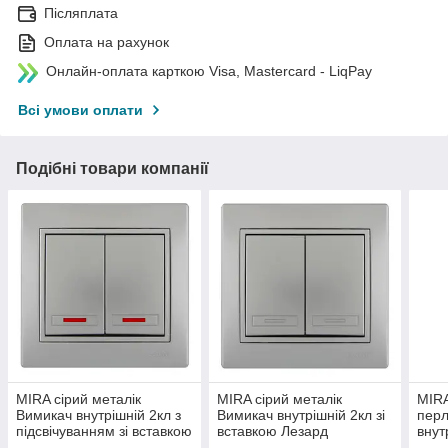
Післяплата
Оплата на рахунок
Онлайн-оплата карткою Visa, Mastercard - LiqPay
Всі умови оплати
Подібні товари компанії
MIRA сірий металік
MIRA сірий металік
MIRA
Вимикач внутрішній 2кл з
Вимикач внутрішній 2кл зі
пер
підсвічуванням зі вставкою
вставкою Лезард
внут
Лезард
підс