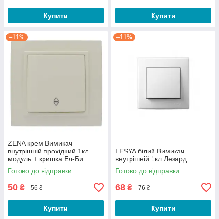
Купити
Купити
–11%
–11%
ZENA крем Вимикач
внутрішній прохідний 1кл
LESYA білий Вимикач
модуль + кришка Ел-Би
внутрішній 1кл Лезард
Готово до відправки
Готово до відправки
50
68
₴
₴
56 ₴
76 ₴
Купити
Купити