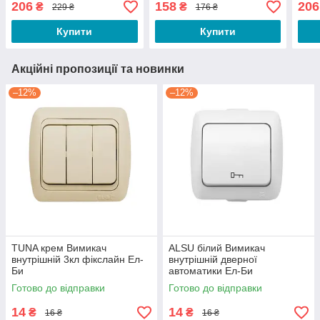
206
158
206
₴
₴
229 ₴
176 ₴
Лез
Купити
Купити
Акційні пропозиції та новинки
–12%
–12%
TUNA крем Вимикач
ALSU білий Вимикач
внутрішній 3кл фікслайн Ел-
внутрішній дверної
Би
автоматики Ел-Би
Готово до відправки
Готово до відправки
14
14
₴
₴
16 ₴
16 ₴