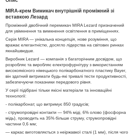
Опис
MIRA-крем Вимикач внутрішній проміжний зі
вставкою Лезард
Проміжний двобічний перемикач MIRA Lezard призначений
для увімкнення та вимкнення освітлення в приміщеннях.
Серія MIRA — унікальна концепція, нове розуміння, що
вражає елегантністю, досягло лідерства на світових ринках
якнайшвидше.
Виробник Lezard — компанія з багаторічним досвідом, що
розробляє та виробляє електрофурнітуру з використанням
високоякісного німецького полікарбонатного пластику Bayer,
він здатний витримати будь-які тривалі тести продуктивності,
забезпечуючи показники передового рівня.
У серії підібрані тільки якісні матеріали та інноваційні
технології:
- полікарбонат, що витримує 850 градусів;
- струмопровідні контакти — 94% міді, 6% олово (фосфорна
мідь), проводить на 35% більше струму, струмопровідні
частини 0,6 мм;
— каркас виготовляється з неіржавкої сталі (1 мм), після чого