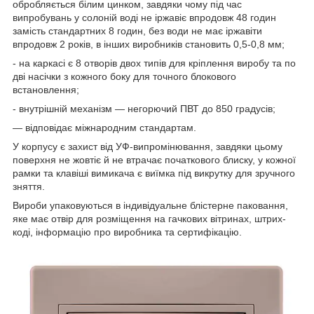
обробляється білим цинком, завдяки чому під час
випробувань у солоній воді не іржавіє впродовж 48 годин
замість стандартних 8 годин, без води не має іржавіти
впродовж 2 років, в інших виробників становить 0,5-0,8 мм;
- на каркасі є 8 отворів двох типів для кріплення виробу та по
дві насічки з кожного боку для точного блокового
встановлення;
- внутрішній механізм — негорючий ПВТ до 850 градусів;
— відповідає міжнародним стандартам.
У корпусу є захист від УФ-випромінювання, завдяки цьому
поверхня не жовтіє й не втрачає початкового блиску, у кожної
рамки та клавіші вимикача є виїмка під викрутку для зручного
зняття.
Вироби упаковуються в індивідуальне блістерне паковання,
яке має отвір для розміщення на гачкових вітринах, штрих-
коді, інформацію про виробника та сертифікацію.