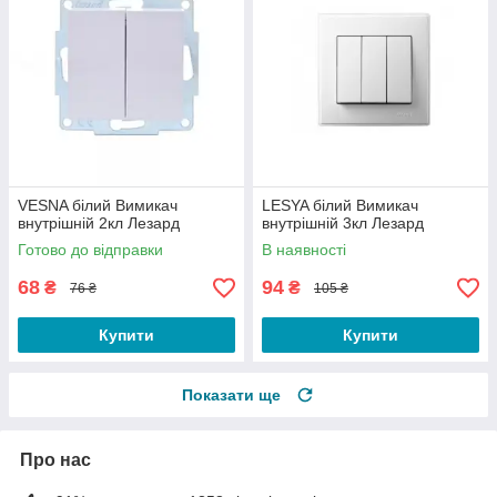
VESNA білий Вимикач
LESYA білий Вимикач
внутрішній 2кл Лезард
внутрішній 3кл Лезард
Готово до відправки
В наявності
68
94
₴
₴
76 ₴
105 ₴
Купити
Купити
Показати ще
Про нас