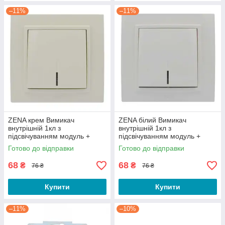
–11%
–11%
ZENA крем Вимикач
ZENA білий Вимикач
внутрішній 1кл з
внутрішній 1кл з
підсвічуванням модуль +
підсвічуванням модуль +
кришка Ел-Би
кришка Ел-Би
Готово до відправки
Готово до відправки
68
68
₴
₴
76 ₴
76 ₴
Купити
Купити
–11%
–10%