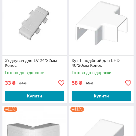
З'єднувач для LV 24*22мм
Кут Т-подібний для LHD
Копос
40*20мм Копос
Готово до відправки
Готово до відправки
33
58
₴
₴
37 ₴
65 ₴
Купити
Купити
–11%
–11%