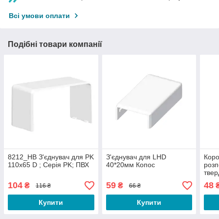
Всі умови оплати
Подібні товари компанії
8212_HB З'єднувач для PK
З'єднувач для LHD
Коро
110х65 D ; Серія PK; ПВХ
40*20мм Копос
розп
твер
що з
104
59
48
₴
₴
116 ₴
66 ₴
Коп
Купити
Купити