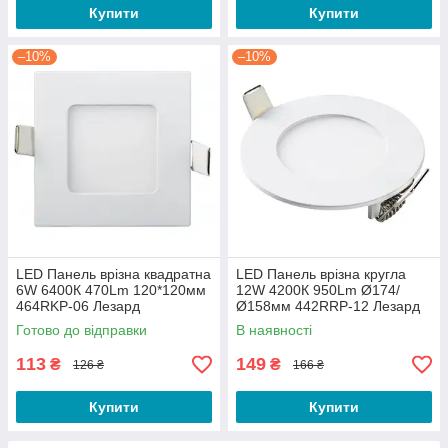
Купити
Купити
–10%
–10%
LED Панель врізна квадратна
LED Панель врізна кругла
6W 6400К 470Lm 120*120мм
12W 4200К 950Lm Ø174/
464RKP-06 Лезард
Ø158мм 442RRP-12 Лезард
Готово до відправки
В наявності
113
149
₴
₴
126 ₴
166 ₴
Купити
Купити