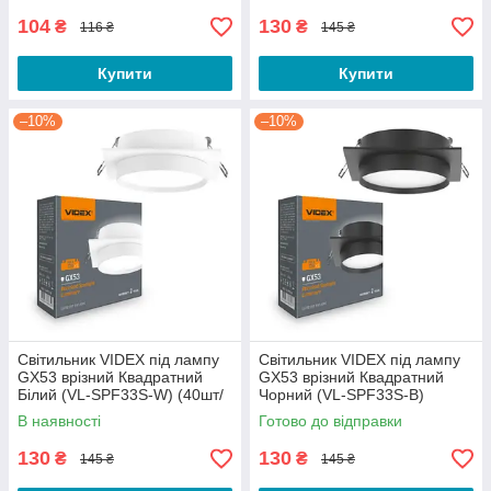
104
130
₴
₴
116 ₴
145 ₴
Купити
Купити
–10%
–10%
Світильник VIDEX під лампу
Світильник VIDEX під лампу
GX53 врізний Квадратний
GX53 врізний Квадратний
Білий (VL-SPF33S-W) (40шт/
Чорний (VL-SPF33S-B)
ящ)
(40шт/ящ)
В наявності
Готово до відправки
130
130
₴
₴
145 ₴
145 ₴