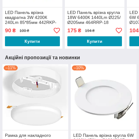
LED Панель врізна
LED Панель врізна кругла
LED 
квадратна 3W 4200К
18W 6400К 1440Lm Ø225/
6W 
240Lm 85*85мм 442RKP-
Ø205мм 464RRP-18
Ø10
03 Лезард
Лезард
Лез
90
175
104
₴
₴
100 ₴
194 ₴
Купити
Купити
Акційні пропозиції та новинки
–11%
–10%
Рамка для накладного
LED Панель врізна кругла 6W