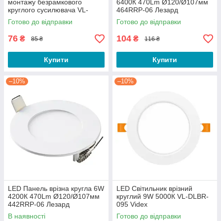
монтажу безрамкового
6400К 470Lm Ø120/Ø107мм
круглого сусилювача VL-
464RRP-06 Лезард
DLFR-24SF Videx
Готово до відправки
Готово до відправки
76
104
₴
₴
85 ₴
116 ₴
Купити
Купити
–10%
–10%
LED Панель врізна кругла 6W
LED Світильник врізний
4200К 470Lm Ø120/Ø107мм
круглий 9W 5000К VL-DLBR-
442RRP-06 Лезард
095 Videx
В наявності
Готово до відправки