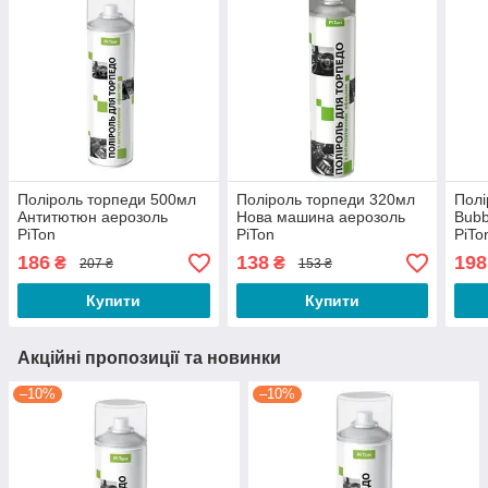
Поліроль торпеди 500мл
Поліроль торпеди 320мл
Полі
Антитютюн аерозоль
Нова машина аерозоль
Bubb
PiTon
PiTon
PiTo
186
138
198
₴
₴
207 ₴
153 ₴
Купити
Купити
Акційні пропозиції та новинки
–10%
–10%