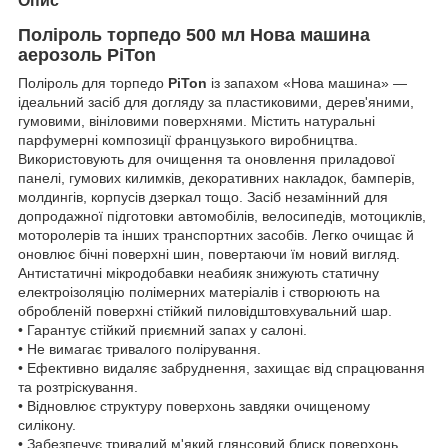
Опис
Поліроль торпедо 500 мл Нова машина
аерозоль PiTon
Поліроль для торпедо
PiTon
із запахом «Нова машина» —
ідеальний засіб для догляду за пластиковими, дерев'яними,
гумовими, вініловими поверхнями. Містить натуральні
парфумерні композиції французького виробництва.
Використовують для очищення та оновлення приладової
панелі, гумових килимків, декоративних накладок, бамперів,
молдингів, корпусів дзеркал тощо. Засіб незамінний для
допродажної підготовки автомобілів, велосипедів, мотоциклів,
моторолерів та інших транспортних засобів. Легко очищає й
оновлює бічні поверхні шин, повертаючи їм новий вигляд.
Антистатичні мікродобавки неабияк знижують статичну
електроізоляцію полімерних матеріалів і створюють на
обробленій поверхні стійкий пиловідштовхувальний шар.
• Гарантує стійкий приємний запах у салоні.
• Не вимагає тривалого полірування.
• Ефективно видаляє забруднення, захищає від спрацювання
та розтріскування.
• Відновлює структуру поверхонь завдяки очищеному
силікону.
• Забезпечує тривалий м'який глянсовий блиск поверхонь.