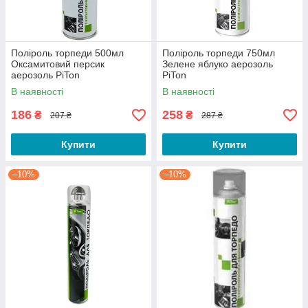
Поліроль торпеди 500мл
Поліроль торпеди 750мл
Оксамитовий персик
Зелене яблуко аерозоль
аерозоль PiTon
PiTon
В наявності
В наявності
186
258
₴
₴
207 ₴
287 ₴
Купити
Купити
–10%
–10%