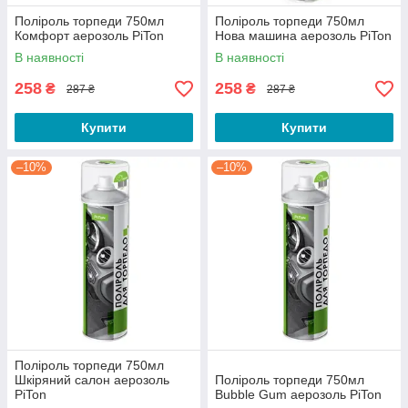
Поліроль торпеди 750мл
Поліроль торпеди 750мл
Комфорт аерозоль PiTon
Нова машина аерозоль PiTon
В наявності
В наявності
258
258
₴
₴
287 ₴
287 ₴
Купити
Купити
–10%
–10%
Поліроль торпеди 750мл
Шкіряний салон аерозоль
Поліроль торпеди 750мл
PiTon
Bubble Gum аерозоль PiTon