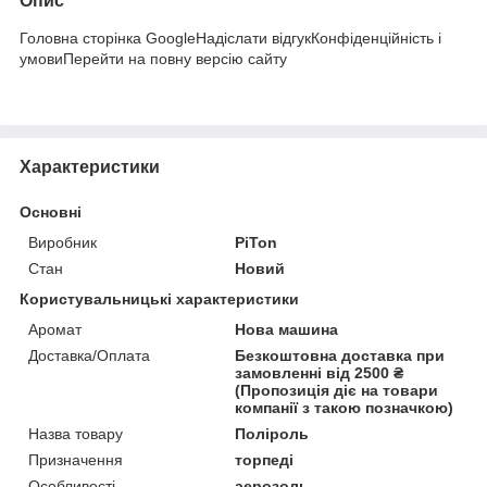
Опис
Головна сторінка GoogleНадіслати відгукКонфіденційність і
умовиПерейти на повну версію сайту
Характеристики
Основні
Виробник
PiTon
Стан
Новий
Користувальницькі характеристики
Аромат
Нова машина
Доставка/Оплата
Безкоштовна доставка при
замовленні від 2500 ₴
(Пропозиція діє на товари
компанії з такою позначкою)
Назва товару
Поліроль
Призначення
торпеді
Особливості
аерозоль