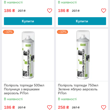
В наявності
В наявності
186
186
₴
₴
207 ₴
207 ₴
Купити
Купити
–10%
–10%
Поліроль торпеди 500мл
Поліроль торпеди 750мл
Полуниця з вершками
Зелене яблуко аерозоль
аерозоль PiTon
PiTon
В наявності
В наявності
186
258
₴
₴
207 ₴
287 ₴