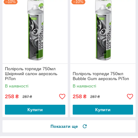
–10%
–10%
Поліроль торпеди 750мл
Шкіряний салон аерозоль
Поліроль торпеди 750мл
PiTon
Bubble Gum аерозоль PiTon
В наявності
В наявності
258
258
₴
₴
287 ₴
287 ₴
Купити
Купити
Показати ще