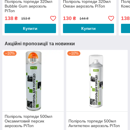
Поліроль торпеди 320мл
Поліроль торпеди 320мл
Полі
Bubble Gum аерозоль
Океан аерозоль PiTon
Комф
PiTon
138
130
138
₴
₴
153 ₴
144 ₴
Купити
Купити
Акційні пропозиції та новинки
–10%
–10%
Поліроль торпеди 500мл
Оксамитовий персик
Поліроль торпеди 500мл
аерозоль PiTon
Антитютюн аерозоль PiTon