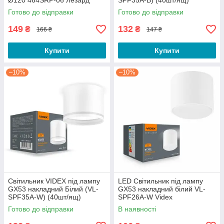
Ø120 464SRP-06 Лезард
SPF35A-B) (40шт/ящ)
Готово до відправки
Готово до відправки
149
132
₴
₴
166 ₴
147 ₴
Купити
Купити
–10%
–10%
Світильник VIDEX під лампу
LED Світильник під лампу
GX53 накладний Білий (VL-
GX53 накладний білий VL-
SPF35A-W) (40шт/ящ)
SPF26A-W Videx
Готово до відправки
В наявності