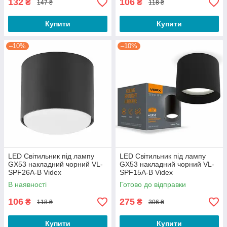
132
106
₴
₴
147 ₴
118 ₴
Купити
Купити
–10%
–10%
LED Світильник під лампу
LED Світильник під лампу
GX53 накладний чорний VL-
GX53 накладний чорний VL-
SPF26A-B Videx
SPF15A-B Videx
В наявності
Готово до відправки
106
275
₴
₴
118 ₴
306 ₴
Купити
Купити