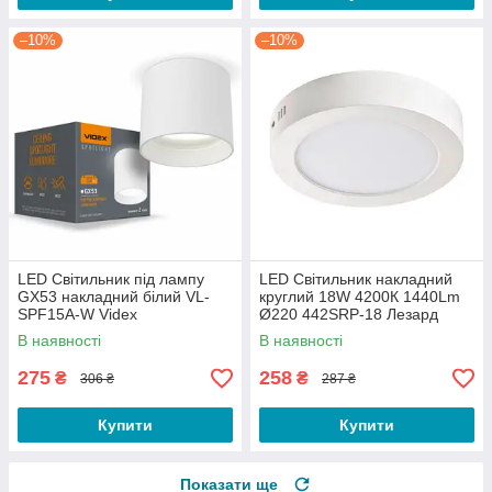
–10%
–10%
LED Світильник під лампу
LED Світильник накладний
GX53 накладний білий VL-
круглий 18W 4200К 1440Lm
SPF15A-W Videx
Ø220 442SRP-18 Лезард
В наявності
В наявності
275
258
₴
₴
306 ₴
287 ₴
Купити
Купити
Показати ще