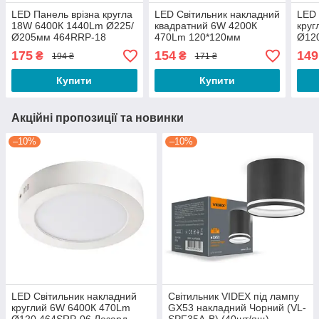
LED Панель врізна кругла
LED Світильник накладний
LED 
18W 6400К 1440Lm Ø225/
квадратний 6W 4200К
круг
Ø205мм 464RRP-18
470Lm 120*120мм
Ø12
Лезард
442SKP-06 Лезард
175
154
149
₴
₴
194 ₴
171 ₴
Купити
Купити
Акційні пропозиції та новинки
–10%
–10%
LED Світильник накладний
Світильник VIDEX під лампу
круглий 6W 6400К 470Lm
GX53 накладний Чорний (VL-