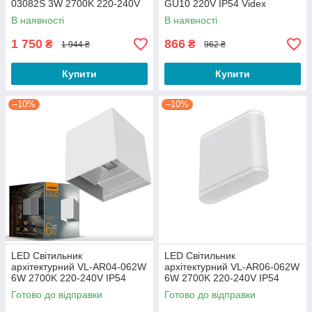
03082S 3W 2700K 220-240V
GU10 220V IP54 Videx
IP54 Videx
В наявності
В наявності
1 750
866
₴
₴
1 944 ₴
962 ₴
Купити
Купити
–10%
–10%
LED Світильник
LED Світильник
архітектурний VL-AR04-062W
архітектурний VL-AR06-062W
6W 2700K 220-240V IP54
6W 2700K 220-240V IP54
Videx
Videx
Готово до відправки
Готово до відправки