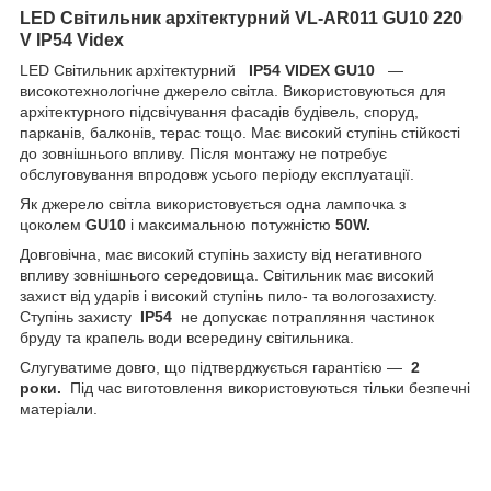
LED Світильник архітектурний VL-AR011 GU10 220
V IP54 Videx
LED Світильник архітектурний
IP54 VIDEX GU10
—
високотехнологічне джерело світла. Використовуються для
архітектурного підсвічування фасадів будівель, споруд,
парканів, балконів, терас тощо. Має високий ступінь стійкості
до зовнішнього впливу. Після монтажу не потребує
обслуговування впродовж усього періоду експлуатації.
Як джерело світла використовується одна лампочка з
цоколем
GU10
і максимальною потужністю
50W.
Довговічна, має високий ступінь захисту від негативного
впливу зовнішнього середовища. Світильник має високий
захист від ударів і високий ступінь пило- та вологозахисту.
Ступінь захисту
IP54
не допускає потрапляння частинок
бруду та крапель води всередину світильника.
Слугуватиме довго, що підтверджується гарантією —
2
роки.
Під час виготовлення використовуються тільки безпечні
матеріали.