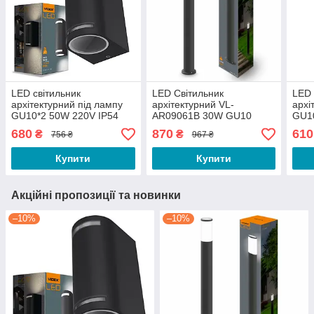
LED світильник
LED Світильник
LED 
архітектурний під лампу
архітектурний VL-
архі
GU10*2 50W 220V IP54
AR09061B 30W GU10
GU10
квадратний чорний
220V IP54 Videx
680
870
610
₴
₴
756 ₴
967 ₴
(150mmx68mmx92mm)
Купити
Купити
Акційні пропозиції та новинки
–10%
–10%