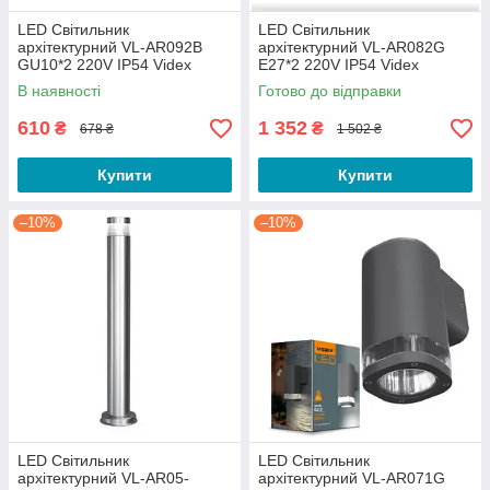
LED Світильник
LED Світильник
архітектурний VL-AR092B
архітектурний VL-AR082G
GU10*2 220V IP54 Videx
E27*2 220V IP54 Videx
В наявності
Готово до відправки
610
1 352
₴
₴
678 ₴
1 502 ₴
Купити
Купити
–10%
–10%
LED Світильник
LED Світильник
архітектурний VL-AR05-
архітектурний VL-AR071G