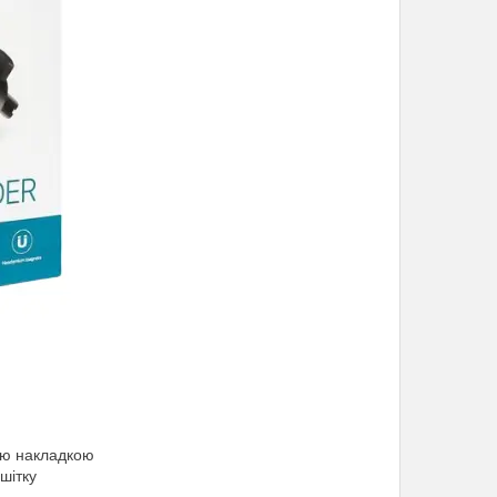
ною накладкою
шітку