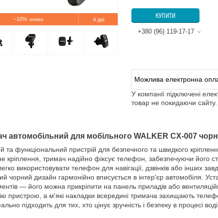
КУПИТИ
–10%
4 дні
+380 (96) 119-17-17
У компанії підключені еле
товар не покидаючи сайту.
ач автомобільний для мобільного WALKER CX-007 чорн
й та функціональний пристрій для безпечного та швидкого кріплен
не кріплення, тримач надійно фіксує телефон, забезпечуючи його ста
легко використовувати телефон для навігації, дзвінків або інших зав
ий чорний дизайн гармонійно вписується в інтер'єр автомобіля. Ус
ментів — його можна прикріпити на панель приладів або вентиляційн
ію пристрою, а м'які накладки всередині тримача захищають теле
еально підходить для тих, хто цінує зручність і безпеку в процесі вод