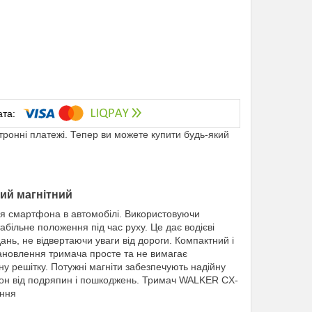
ктронні платежі. Тепер ви можете купити будь-який
ий магнітний
ня смартфона в автомобілі. Використовуючи
більне положення під час руху. Це дає водієві
дань, не відвертаючи уваги від дороги. Компактний і
тановлення тримача просте та не вимагає
у решітку. Потужні магніти забезпечують надійну
фон від подряпин і пошкоджень. Тримач WALKER CX-
іння