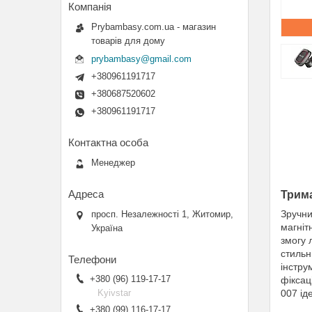
Prybambasy.com.ua - магазин
товарів для дому
prybambasy@gmail.com
+380961191717
+380687520602
+380961191717
Менеджер
Трим
Зручни
просп. Незалежності 1, Житомир,
магніт
Україна
змогу 
стильн
інстру
+380 (96) 119-17-17
фіксац
Kyivstar
007 ід
+380 (99) 116-17-17