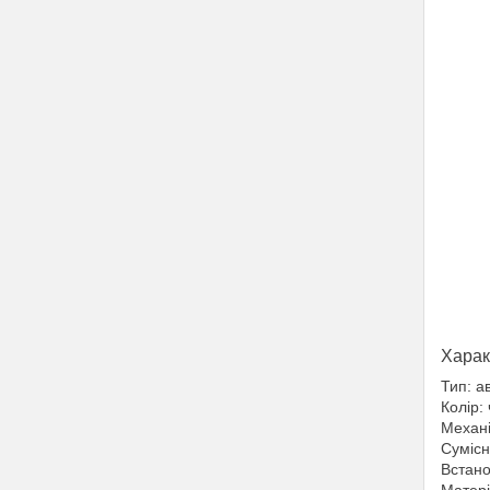
Харак
Тип: а
Колір:
Механі
Сумісн
Встано