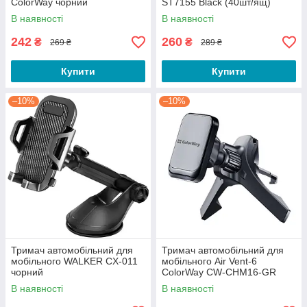
ColorWay чорний
ST7155 Black (40шт/ящ)
В наявності
В наявності
242
260
₴
₴
269 ₴
289 ₴
Купити
Купити
–10%
–10%
Тримач автомобільний для
Тримач автомобільний для
мобільного WALKER CX-011
мобільного Air Vent-6
чорний
ColorWay CW-CHM16-GR
магнітний сірий
В наявності
В наявності