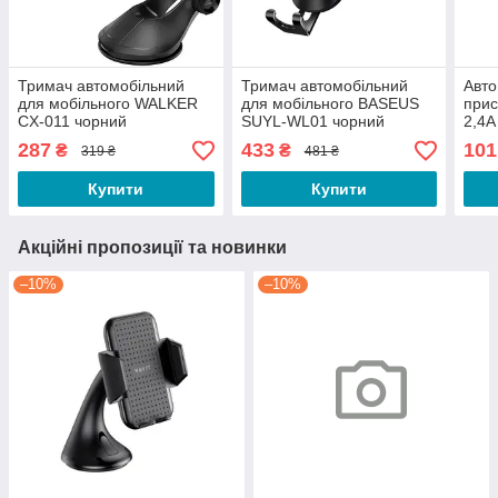
Тримач автомобільний
Тримач автомобільний
Авто
для мобільного WALKER
для мобільного BASEUS
при
CX-011 чорний
SUYL-WL01 чорний
2,4A
287
433
101
₴
₴
319 ₴
481 ₴
Купити
Купити
Акційні пропозиції та новинки
–10%
–10%