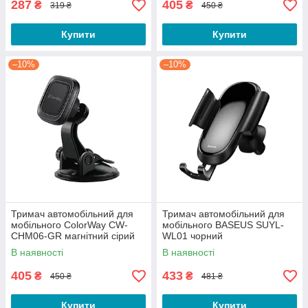
287
405
₴
₴
319 ₴
450 ₴
Купити
Купити
–10%
–10%
Тримач автомобільний для
Тримач автомобільний для
мобільного ColorWay CW-
мобільного BASEUS SUYL-
CHM06-GR магнітний сірий
WL01 чорний
В наявності
В наявності
405
433
₴
₴
450 ₴
481 ₴
Купити
Купити