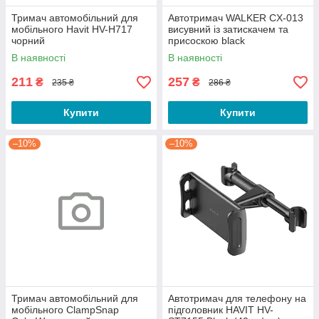
Тримач автомобільний для
Автотримач WALKER CX-013
мобільного Havit HV-H717
висувний із затискачем та
чорний
присоскою black
В наявності
В наявності
211
257
₴
₴
235 ₴
286 ₴
Купити
Купити
–10%
–10%
Тримач автомобільний для
Автотримач для телефону на
мобільного ClampSnap
підголовник HAVIT HV-