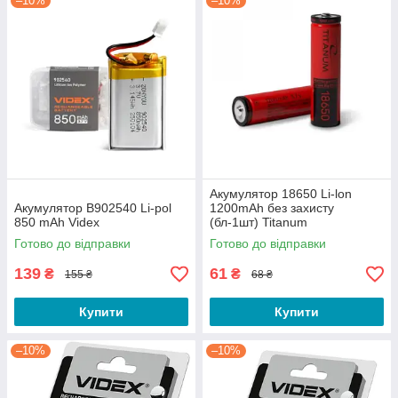
–10%
–10%
Акумулятор 18650 Li-lon
Акумулятор B902540 Li-pol
1200mAh без захисту
850 mAh Videx
(бл-1шт) Titanum
Готово до відправки
Готово до відправки
139
61
₴
₴
155 ₴
68 ₴
Купити
Купити
–10%
–10%