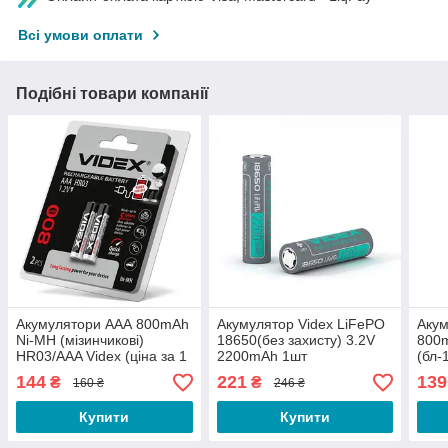
Всі умови оплати
Подібні товари компанії
Акумулятори AAА 800mAh
Акумулятор Videx LiFePO
Акум
Ni-MH (мізинчикові)
18650(без захисту) 3.2V
800m
HR03/AAA Videx (ціна за 1
2200mAh 1шт
(бл-
шт)
144
221
139
₴
₴
160 ₴
246 ₴
Купити
Купити