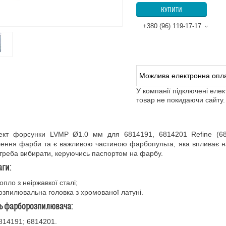
КУПИТИ
+380 (96) 119-17-17
У компанії підключені еле
товар не покидаючи сайту.
ект форсунки LVMP Ø1.0 мм для 6814191, 6814201 Refine (6
ення фарби та є важливою частиною фарбопульта, яка впливає н
треба вибирати, керуючись паспортом на фарбу.
ги:
опло з неіржавкої сталі;
озпилювальна головка з хромованої латуні.
ь фарборозпилювача:
814191; 6814201.