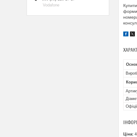
Vodafone
Купит
форми,
номер
консул
ХАРАК
Осно
Вироб
Кори
Артик
Діаме
Офіці
ІНФОР
Ціна:
4