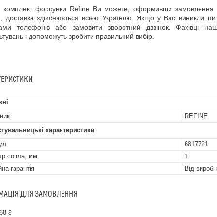
и комплект форсунки Refine Ви можете, оформивши замовлення в
 доставка здійснюється всією Україною. Якщо у Вас виникли п
ами телефонів або замовити зворотний дзвінок. Фахівці наш
ьтувань і допоможуть зробити правильний вибір.
ТЕРИСТИКИ
вні
ник
REFINE
стувальницькі характеристики
ул
6817721
тр сопла, мм
1
йна гарантія
Від виробн
МАЦІЯ ДЛЯ ЗАМОВЛЕННЯ
68 ₴