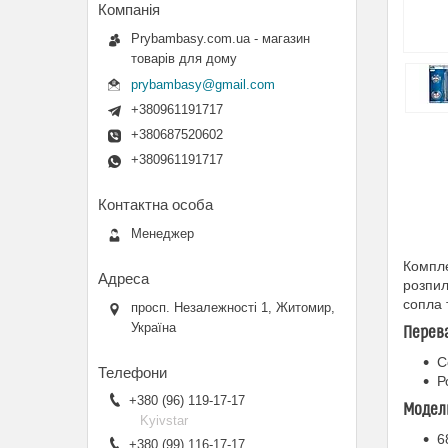
Prybambasy.com.ua - магазин
товарів для дому
prybambasy@gmail.com
+380961191717
+380687520602
+380961191717
Менеджер
Компл
розпил
сопла 
просп. Незалежності 1, Житомир,
Україна
Перева
С
Р
+380 (96) 119-17-17
Модел
Kyivstar
6
+380 (99) 116-17-17