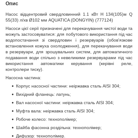
Опис
Насос відцентровий свердловинний 1.1 кВт H 134(105)м Q
55(33) л/хв Ø102 мм AQUATICA (DONGYIN) (777124)
Насоси цієї серії призначені для перекачування чистої води та
можуть застосовуватися: для побутового використання під час
водопостачання зі свердловин і резервуарів (обов'язкове
встановлення кожуха охолодження), для перекачування води
в резервуари, для зрошувальних систем, для автоматичного
подавання води спільно з невеликими резервуарами під час
використання автоматики керування (керівні реле,
контролери тиску).
Насосна частина:
Корпус насосної частини: неіржавка сталь AISI 304;
Вихідний фланець: латунь;
Вал насосної частини: неіржавка сталь AISI 304;
Муфта вала: неіржавка сталь AISI 304;
Робоче колесо: технополімер;
Шайба фасонна роздільна: технополімер;
Дифузор: технополімер.