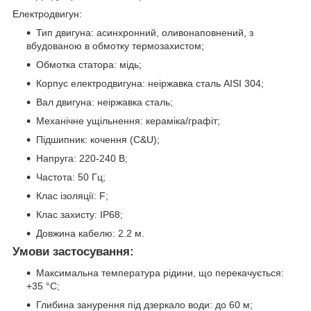
Електродвигун:
Тип двигуна: асинхронний, оливонаповнений, з
вбудованою в обмотку термозахистом;
Обмотка статора: мідь;
Корпус електродвигуна: неіржавка сталь AISI 304;
Вал двигуна: неіржавка сталь;
Механічне ущільнення: кераміка/графіт;
Підшипник: кочення (C&U);
Напруга: 220-240 В;
Частота: 50 Гц;
Клас ізоляції: F;
Клас захисту: IP68;
Довжина кабелю: 2.2 м.
Умови застосування:
Максимальна температура рідини, що перекачується:
+35 °C;
Глибина занурення під дзеркало води: до 60 м;