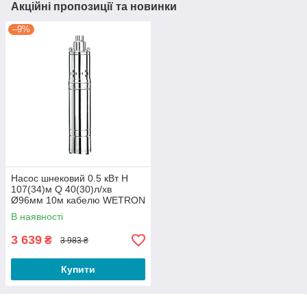
Акційні пропозиції та новинки
–9%
Насос шнековий 0.5 кВт H
107(34)м Q 40(30)л/хв
Ø96мм 10м кабелю WETRON
(4QGDMw1.8-50-0.5)
В наявності
(778232)
3 639
₴
3 983 ₴
Купити