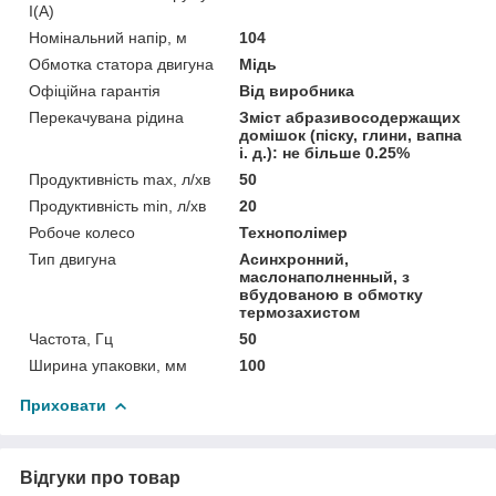
I(А)
Номінальний напір, м
104
Обмотка статора двигуна
Мідь
Офіційна гарантія
Від виробника
Перекачувана рідина
Зміст абразивосодержащих
домішок (піску, глини, вапна
і. д.): не більше 0.25%
Продуктивність max, л/хв
50
Продуктивність min, л/хв
20
Робоче колесо
Технополімер
Тип двигуна
Асинхронний,
маслонаполненный, з
вбудованою в обмотку
термозахистом
Частота, Гц
50
Ширина упаковки, мм
100
Приховати
Відгуки про товар