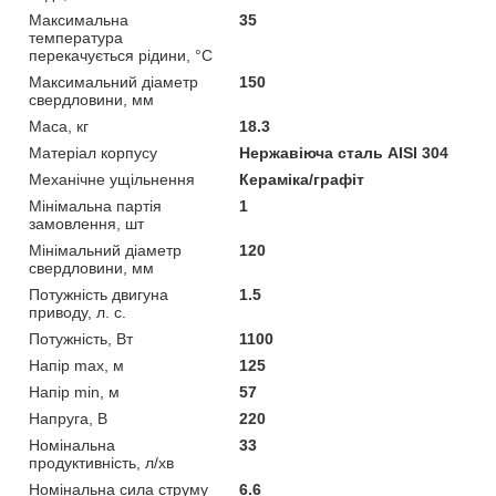
Максимальна
35
температура
перекачується рідини, °C
Максимальний діаметр
150
свердловини, мм
Маса, кг
18.3
Матеріал корпусу
Нержавіюча сталь AISI 304
Механічне ущільнення
Кераміка/графіт
Мінімальна партія
1
замовлення, шт
Мінімальний діаметр
120
свердловини, мм
Потужність двигуна
1.5
приводу, л. с.
Потужність, Вт
1100
Напір max, м
125
Напір min, м
57
Напруга, В
220
Номінальна
33
продуктивність, л/хв
Номінальна сила струму
6.6