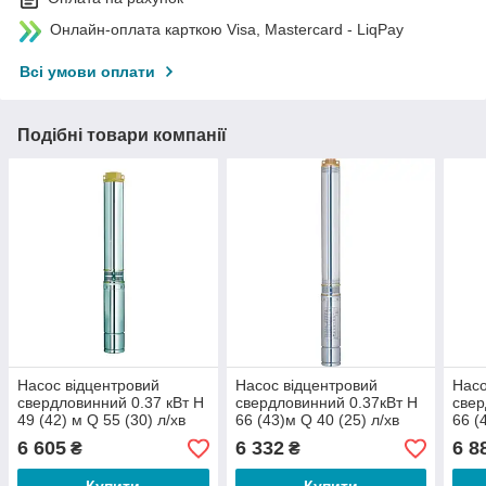
Онлайн-оплата карткою Visa, Mastercard - LiqPay
Всі умови оплати
Подібні товари компанії
Насос відцентровий
Насос відцентровий
Насо
свердловинний 0.37 кВт H
свердловинний 0.37кВт H
свер
49 (42) м Q 55 (30) л/хв
66 (43)м Q 40 (25) л/хв
66 (
Ø102 мм (кабель 35 м)
Ø66 мм AQUATICA
Ø66 
6 605
6 332
6 8
₴
₴
AQUATICA (DONGYIN)
(DONGYIN) 2.5SDm1.8/24
DON
4SEm2/7 (777443)
(777072)
(777