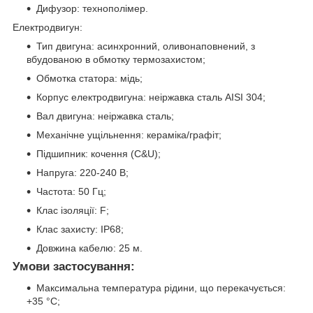
Дифузор: технополімер.
Електродвигун:
Тип двигуна: асинхронний, оливонаповнений, з
вбудованою в обмотку термозахистом;
Обмотка статора: мідь;
Корпус електродвигуна: неіржавка сталь AISI 304;
Вал двигуна: неіржавка сталь;
Механічне ущільнення: кераміка/графіт;
Підшипник: кочення (C&U);
Напруга: 220-240 В;
Частота: 50 Гц;
Клас ізоляції: F;
Клас захисту: IP68;
Довжина кабелю: 25 м.
Умови застосування:
Максимальна температура рідини, що перекачується:
+35 °C;