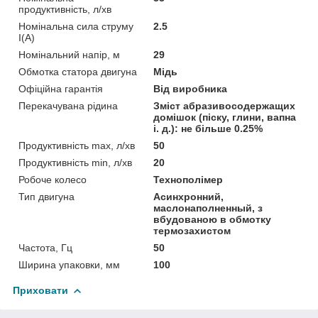
продуктивність, л/хв
Номінальна сила струму
2.5
I(А)
Номінальний напір, м
29
Обмотка статора двигуна
Мідь
Офіційна гарантія
Від виробника
Перекачувана рідина
Зміст абразивосодержащих
домішок (піску, глини, вапна
і. д.): не більше 0.25%
Продуктивність max, л/хв
50
Продуктивність min, л/хв
20
Робоче колесо
Технополімер
Тип двигуна
Асинхронний,
маслонаполненный, з
вбудованою в обмотку
термозахистом
Частота, Гц
50
Ширина упаковки, мм
100
Приховати