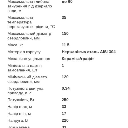
Максимальна глибина
до 60
занурення під дзеркало
води, м
Максимальна
35
температура
перекачується рідини, °C
Максимальний діаметр
150
свердловини, мм
Маса, кг
11.5
Матеріал корпусу
Нержавіюча сталь AISI 304
Механічне ущільнення
Кераміка/графіт
Мінімальна партія
1
замовлення, шт
Мінімальний діаметр
120
свердловини, мм
Потужність двигуна
0.34
приводу, л. с.
Потужність, Вт
250
Напір max, м
33
Напір min, м
17
Напруга, В
220
Номінальна
33