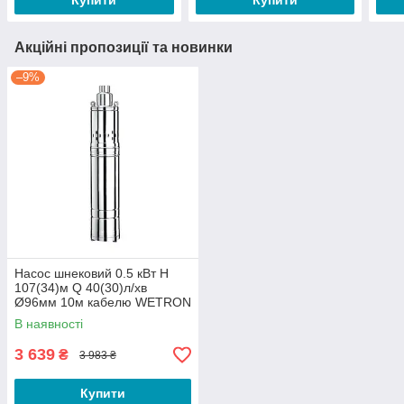
Купити
Купити
Акційні пропозиції та новинки
–9%
Насос шнековий 0.5 кВт H
107(34)м Q 40(30)л/хв
Ø96мм 10м кабелю WETRON
(4QGDMw1.8-50-0.5)
В наявності
(778232)
3 639
₴
3 983 ₴
Купити