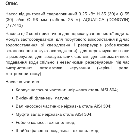
Опис
Насос відцентровий свердловинний 0.25 кВт H 35 (30)м Q 55
(30) л/хв Ø 96 мм (кабель 25 м) AQUATICA (DONGYIN)
(777441)
Насоси цієї серії призначені для перекачування чистої води та
можуть застосовуватися: для побутового використання під час
водопостачання зі свердловин і резервуарів (обов'язкове
встановлення кожуха охолодження), для перекачування води
в резервуари, для зрошувальних систем, для автоматичного
подавання води спільно з невеликими резервуарами під час
використання автоматики керування (керівні реле,
контролери тиску).
Насосна частина:
Корпус насосної частини: неіржавка сталь AISI 304;
Вихідний фланець: латунь;
Вал насосної частини: неіржавка сталь AISI 304;
Муфта вала: неіржавка сталь AISI 304;
Робоче колесо: технополімер;
Шайба фасонна роздільна: технополімер;