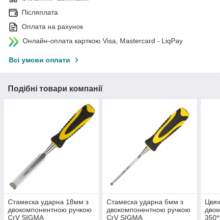
Післяплата
Оплата на рахунок
Онлайн-оплата карткою Visa, Mastercard - LiqPay
Всі умови оплати
Подібні товари компанії
Стамеска ударна 18мм з
Стамеска ударна 6мм з
Цвях
двокомпонентною ручкою
двокомпонентною ручкою
дво
CrV SIGMA
CrV SIGMA
350