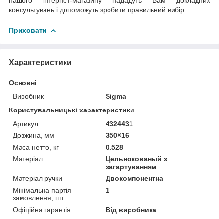
нашого інтернет-магазину нададуть Вам докладних
консультувань і допоможуть зробити правильний вибір.
Приховати
Характеристики
Основні
Виробник
Sigma
Користувальницькі характеристики
Артикул
4324431
Довжина, мм
350×16
Маса нетто, кг
0.528
Матеріал
Цельнокованый з
загартуванням
Матеріал ручки
Двокомпонентна
Мінімальна партія
1
замовлення, шт
Офіційна гарантія
Від виробника