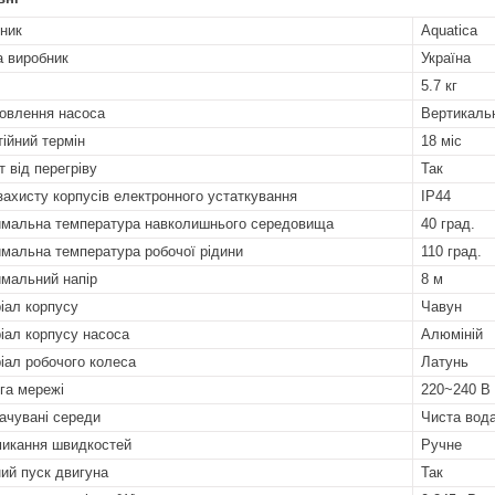
ник
Aquatica
а виробник
Україна
5.7 кг
овлення насоса
Вертикаль
тійний термін
18 міс
т від перегріву
Так
захисту корпусів електронного устаткування
IP44
мальна температура навколишнього середовища
40 град.
мальна температура робочої рідини
110 град.
мальний напір
8 м
іал корпусу
Чавун
іал корпусу насоса
Алюміній
іал робочого колеса
Латунь
га мережі
220~240 В
ачувані середи
Чиста вода
икання швидкостей
Ручне
ий пуск двигуна
Так