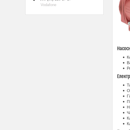
Vodafone
Насосн
К
В
Р
Електр
Т
О
Г
П
Н
Ч
К
К