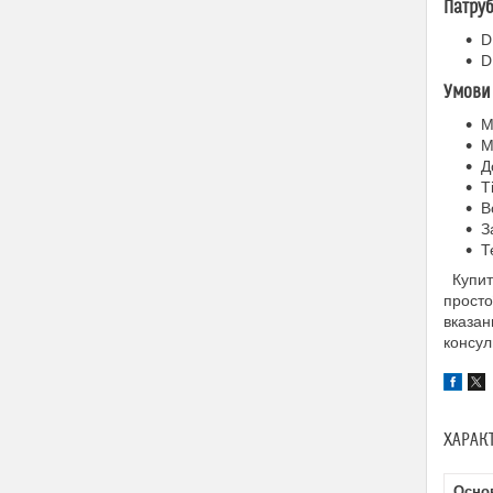
Патруб
D
D
Умови 
М
М
Д
Т
В
З
Т
Купити
просто
вказан
консул
ХАРАК
Осно