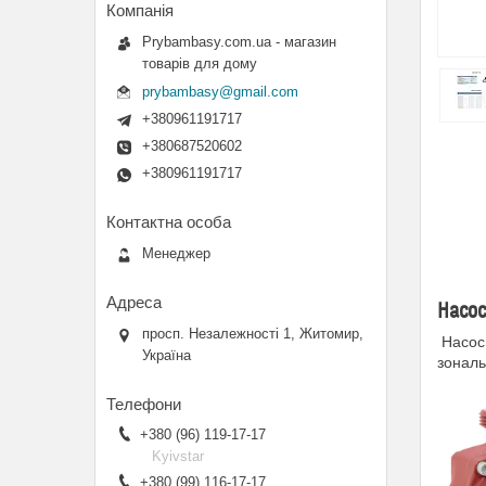
Prybambasy.com.ua - магазин
товарів для дому
prybambasy@gmail.com
+380961191717
+380687520602
+380961191717
Менеджер
Насос
просп. Незалежності 1, Житомир,
Насоси
Україна
зональ
+380 (96) 119-17-17
Kyivstar
+380 (99) 116-17-17