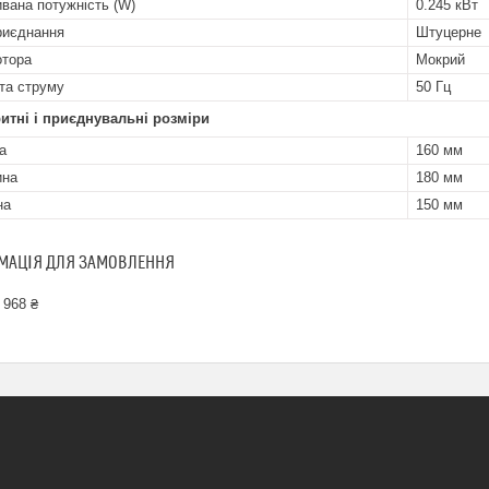
вана потужність (W)
0.245 кВт
риєднання
Штуцерне
отора
Мокрий
та струму
50 Гц
итні і приєднувальні розміри
а
160 мм
ина
180 мм
на
150 мм
МАЦІЯ ДЛЯ ЗАМОВЛЕННЯ
 968 ₴