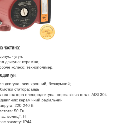
а частина:
орпус: чугун;
ал двигуна: кераміка;
обоче колесо: технополімер.
одвигун:
ип двигуна: асинхронний, безшумний;
бмотки статора: мідь
ільза статора електродвигуна: нержавіюча сталь AISI 304
ідшипник: керамічний радіальний
апруга: 220-240 В
астота: 50 Гц
лас ізоляції: Н
лас захисту: IP44