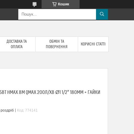
Кошик
ДОСТАВКА ТА
ОБМІН ТА
КОРИСНІ СТАТТІ
ОПЛАТА
ПОВЕРНЕННЯ
ВТ HMAX 8М QMAX 200Л/ХВ Ø1 1/2" 180ММ + ГАЙКИ
 роздріб
Код:
774141