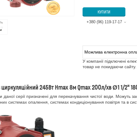
КУПИТИ
+380 (96) 119-17-17
У компанії підключені еле
товар не покидаючи сайту.
 циркуляційний 245Вт Hmax 8м Qmax 200л/хв Ø1 1/2" 18
 даної серії призначені для перекачування чистої води. Можуть за
них системах опалення, системах кондиціонування повітря та в си