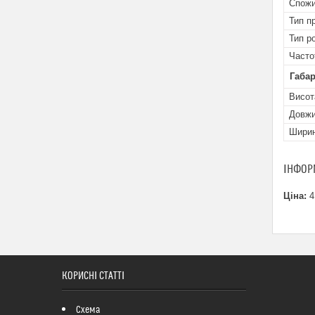
Спожи
Тип п
Тип р
Часто
Габар
Висот
Довж
Шири
ІНФОР
Ціна:
4
КОРИСНІ СТАТТІ
Схема