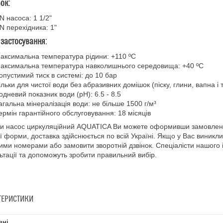
ок:
N насоса: 1 1/2"
N перехідника: 1"
застосування:
аксимальна температура рідини: +110 ºC
аксимальна температура навколишнього середовища: +40 ºC
опустимий тиск в системі: до 10 бар
ільки для чистої води без абразивних домішок (піску, глини, вапна і т
одневий показник води (pH): 6.5 - 8.5
агальна мінералізація води: не більше 1500 г/м³
ермін гарантійного обслуговування: 18 місяців
 насос циркуляційний AQUATICA Ви можете оформивши замовленн
ї форми, доставка здійснюється по всій Україні. Якщо у Вас виник
ими номерами або замовити зворотній дзвінок. Спеціалісти нашого 
ьтації та допоможуть зробити правильний вибір.
ТЕРИСТИКИ
вні