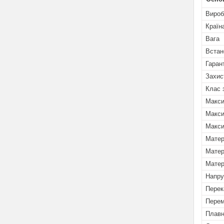
Вироб
Країн
Вага
Встан
Гаран
Захис
Клас 
Макси
Макси
Макси
Матер
Матер
Матер
Напру
Перек
Перем
Плавн