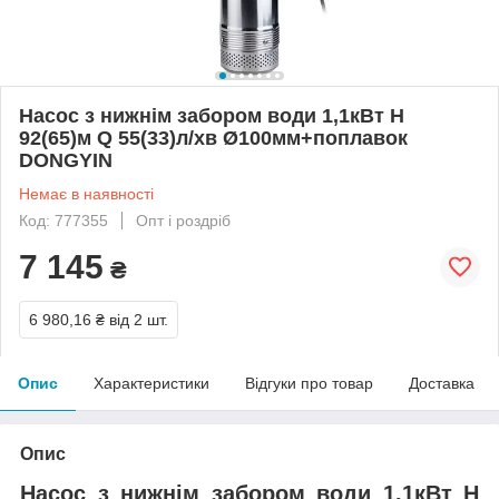
Насос з нижнім забором води 1,1кВт H
92(65)м Q 55(33)л/хв Ø100мм+поплавок
DONGYIN
Немає в наявності
Код: 777355
Опт і роздріб
7 145
₴
6 980,16 ₴
від 2 шт.
Опис
Характеристики
Відгуки про товар
Доставка
Опис
Насос з нижнім забором води 1,1кВт H