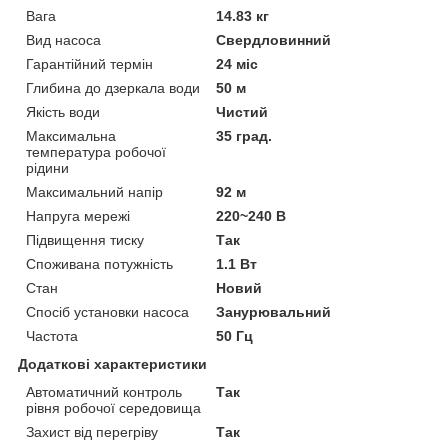
Вага
14.83 кг
Вид насоса
Свердловинний
Гарантійний термін
24 міс
Глибина до дзеркала води
50 м
Якість води
Чистий
Максимальна
35 град.
температура робочої
рідини
Максимальний напір
92 м
Напруга мережі
220~240 В
Підвищення тиску
Так
Споживана потужність
1.1 Вт
Стан
Новий
Спосіб установки насоса
Занурювальний
Частота
50 Гц
Додаткові характеристики
Автоматичний контроль
Так
рівня робочої середовища
Захист від перегріву
Так