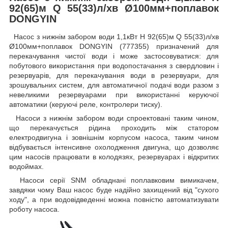
92(65)м Q 55(33)л/хв Ø100мм+поплавок
DONGYIN
Насос з нижнім забором води 1,1кВт H 92(65)м Q 55(33)л/хв
Ø100мм+поплавок DONGYIN (777355) призначений для
перекачування чистої води і може застосовуватися: для
побутового використання при водопостачання з свердловин і
резервуарів, для перекачування води в резервуари, для
зрошувальних систем, для автоматичної подачі води разом з
невеликими резервуарами при використанні керуючої
автоматики (керуючі реле, контролери тиску).
Насоси з нижнім забором води спроектовані таким чином,
що перекачується рідина проходить між статором
електродвигуна і зовнішнім корпусом насоса, таким чином
відбувається інтенсивне охолодження двигуна, що дозволяє
цим насосів працювати в колодязях, резервуарах і відкритих
водоймах.
Насоси серії SNM обладнані поплавковим вимикачем,
завдяки чому Ваш насос буде надійно захищений від "сухого
ходу", а при водовідведенні можна повністю автоматизувати
роботу насоса.