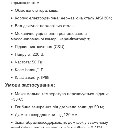
термозахистом;
Обмотки статора: мідь;
Корпус електродвигуна: нержавіюча сталь AISI 304;
Вал двигуна: нержавіюча сталь;
Механічне ущільнення розташоване в
маслонаповненої камері: кераміка/графіт;
Підшипник: кочення (C&U);
Напруга: 220 В;
Частота: 50 Гц;
Клас ізоляції: F:
Клас захисту: IP68.
Умови застосування:
Максимальна температура перекачується рідини:
+35ºС;
Глибина занурення під дзеркало води: до 50 м;
Діаметр свердловини: від 120 мм;
Зміст абразивосодержащих домішок у зваженому
стані (піску, глини, вапна і т. д.): не більше 0.25%;