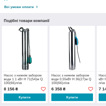
Всі умови оплати
Подібні товари компанії
Насос з нижнім забором
Насос з нижнім забором
Насо
води 1.1 кВт H 71(54)м Q
води 0,55кВт H 36(27)м Q
кВт 
100(66)л/хв
100(66)л/хв
л/хв
Ø100мм+поплавок
Ø100мм+поплавок
AQU
8 156
6 358
7 1
₴
₴
DONGYIN
DONGYIN
(778
Купити
Купити