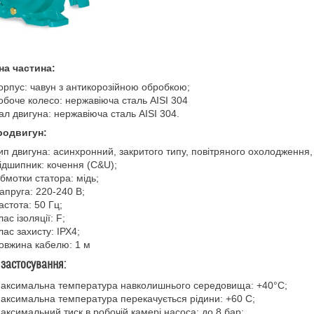
на частина:
орпус: чавун з антикорозійною обробкою;
обоче колесо: нержавіюча сталь AISI 304
ал двигуна: нержавіюча сталь AISI 304.
родвигун:
ип двигуна: асинхронний, закритого типу, повітряного охолодження
ідшипник: кочення (C&U);
бмотки статора: мідь;
апруга: 220-240 В;
астота: 50 Гц;
лас ізоляції: F;
лас захисту: ІРХ4;
овжина кабелю: 1 м
застосування:
аксимальна температура навколишнього середовища: +40°C;
аксимальна температура перекачується рідини: +60 C;
аксимальний тиск в робочій камері насоса: до 8 бар;