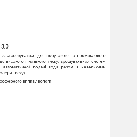
 3.0
 застосовуватися для побутового та промислового
х високого і низького тиску, зрошувальних систем
нь, автоматичної подачі води разом з невеликими
олери тиску).
осферного впливу вологи.