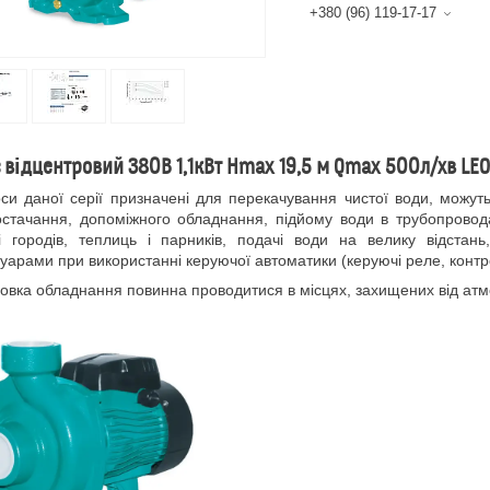
+380 (96) 119-17-17
 відцентровий 380В 1,1кВт Hmax 19,5 м Qmax 500л/хв LEO
 даної серії призначені для перекачування чистої води, можуть
стачання, допоміжного обладнання, підйому води в трубопровода
і городів, теплиць і парників, подачі води на велику відста
уарами при використанні керуючої автоматики (керуючі реле, контр
вка обладнання повинна проводитися в місцях, захищених від атм