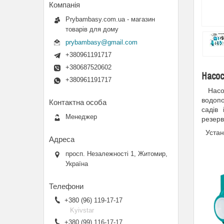
Prybambasy.com.ua - магазин
товарів для дому
prybambasy@gmail.com
+380961191717
+380687520602
Насос
+380961191717
Насоси
водопо
садів 
Менеджер
резерв
Устано
просп. Незалежності 1, Житомир,
Україна
+380 (96) 119-17-17
Kyivstar
+380 (99) 116-17-17