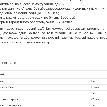
аксимальна висота всмоктування: до 8 м;
ільки для чистої води без абразивосодержащих домішок (піску, глини, 
одневий показник води (pH): 6.5 - 8.5;
агальна мінералізація води: не більше 1500 г/м3;
ермін гарантійного обслуговування: 24 місяців.
и насос відцентровий LEO Ви можете, оформивши замовлення в 
, доставка здійснюється по всій Україні. Якщо у Вас виникли 
ми телефонів або замовити зворотній дзвінок. Фахівці нашого інтер
жуть зробити правильний вибір.
ТЕРИСТИКИ
вні
ник
Leo
а виробник
Китай
19 кг
тійний термін
24 міс
т від перегріву
Так