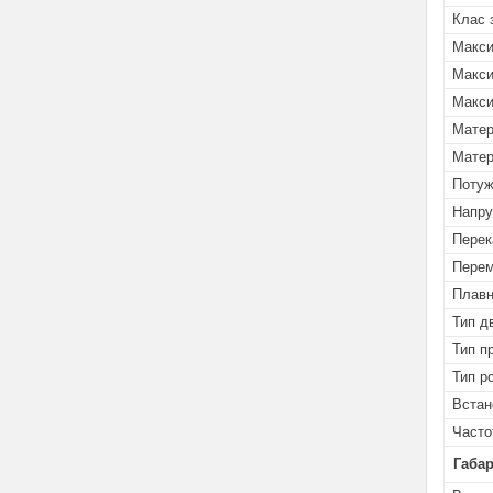
Клас 
Макси
Макси
Макси
Матер
Матер
Потуж
Напру
Перек
Перем
Плавн
Тип д
Тип п
Тип р
Встан
Часто
Габар