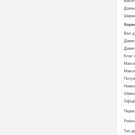
Висот
Довж
Шири
Кори
Вал д
Діаме
Діаме
Клас і
Макси
Макси
Потуж
Номін
Обмот
Офіці
Перек
Робоч
Тип д