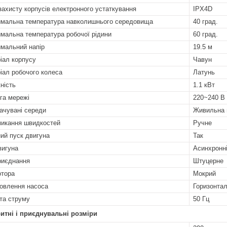
захисту корпусів електронного устаткування
IPX4D
мальна температура навколишнього середовища
40 град.
мальна температура робочої рідини
60 град.
мальний напір
19.5 м
іал корпусу
Чавун
іал робочого колеса
Латунь
ність
1.1 кВт
га мережі
220~240 В
ачувані середи
Живильна в
икання швидкостей
Ручне
ий пуск двигуна
Так
вигуна
Асинхронн
риєднання
Штуцерне
отора
Мокрий
овлення насоса
Горизонта
та струму
50 Гц
итні і приєднувальні розміри