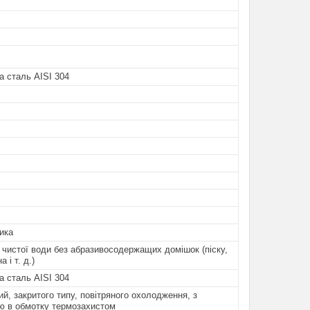
 сталь AISI 304
ика
 чистої води без абразивосодержащих домішок (піску,
 і т. д.)
 сталь AISI 304
й, закритого типу, повітряного охолодження, з
ю в обмотку термозахистом