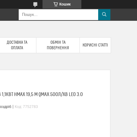
Кошик
ДОСТАВКА ТА
ОБМІН ТА
КОРИСНІ СТАТТІ
ОПЛАТА
ПОВЕРНЕННЯ
1,1КВТ HMAX 19,5 М QMAX 500Л/ХВ LEO 3.0
роздріб
Код:
7752783