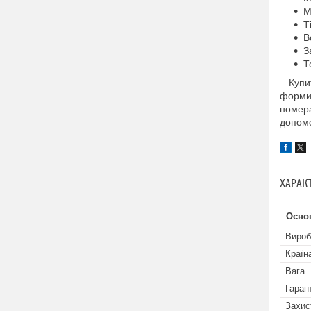
М
Т
В
З
Т
Купит
форми
номера
допомо
ХАРАК
Осно
Вироб
Країн
Вага
Гаран
Захис