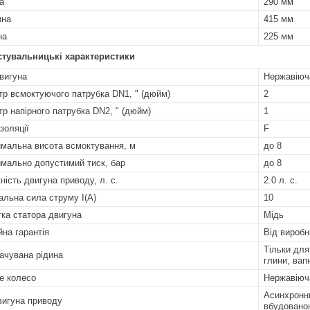
а
290 мм
ина
415 мм
на
225 мм
стувальницькі характеристики
вигуна
Нержавіюча
тр всмоктуючого патрубка DN1, " (дюйм)
2
тр напірного патрубка DN2, " (дюйм)
1
золяції
F
мальна висота всмоктування, м
до 8
мально допустимий тиск, бар
до 8
ність двигуна приводу, л. с.
2.0 л. с.
альна сила струму I(А)
10
ка статора двигуна
Мідь
йна гарантія
Від виробн
Тільки для
ачувана рідина
глини, вапна
е колесо
Нержавіюча
Асинхронни
вигуна приводу
вбудовано