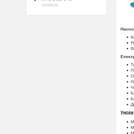
Vodafone
Насос
К
Р
В
Елект
Т
П
О
Н
Ч
К
К
Д
Умови 
М
М
М