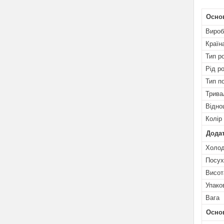
Осно
Вироб
Країн
Тип р
Рід р
Тип п
Трива
Відно
Колір
Додат
Холод
Посух
Висот
Упако
Вага
Основ