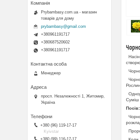
Prybambasy.com.ua - магазин
товарів для дому
prybambasy@gmail.com
+380961191717
+380687520602
Чорно
+380961191717
Насінн
створю
Чорноб
Менеджер
Чорноб
Рослин
Однорі
просп. Незалежності 1, Житомир,
Суміш 
Україна
Посів:
Чорноб
розкла
+380 (96) 119-17-17
Пророщ
Kyivstar
+380 (99) 116-17-17
Коли з