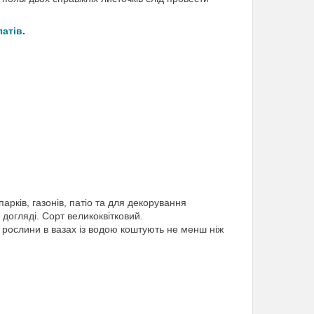
латів
.
рків, газонів, патіо та для декорування
 догляді. Сорт великоквітковий.
і рослини в вазах із водою коштують не менш ніж