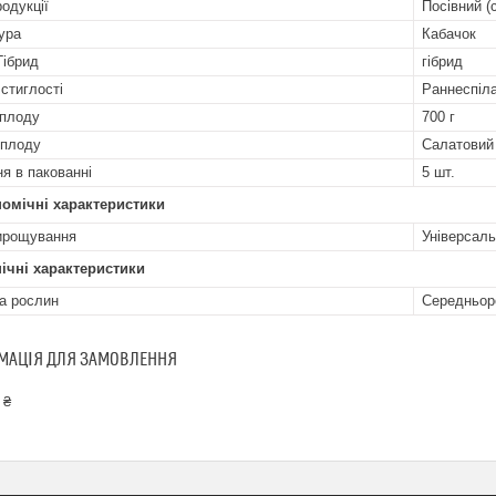
родукції
Посівний (
ура
Кабачок
Гібрид
гібрид
 стиглості
Раннеспіл
плоду
700 г
 плоду
Салатовий
ня в пакованні
5 шт.
омічні характеристики
ирощування
Універсаль
ічні характеристики
а рослин
Середньор
МАЦІЯ ДЛЯ ЗАМОВЛЕННЯ
 ₴