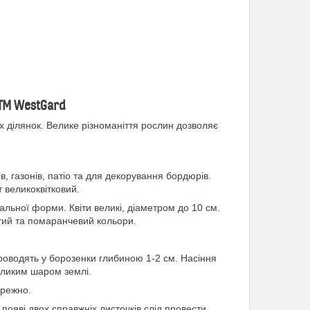
 ТМ WestGard
 ділянок. Велике різноманіття рослин дозволяє
, газонів, патіо та для декорування бордюрів.
т великоквітковий.
льної форми. Квіти великі, діаметром до 10 см.
втий та помаранчевий кольори.
роводять у борозенки глибиною 1-2 см. Насіння
великим шаром землі.
ережно.
ояві двох справжніх листочків слід провести