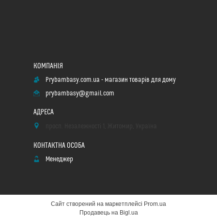
Prybambasy.com.ua - магазин товарів для дому
prybambasy@gmail.com
просп. Незалежності 1, Житомир, Україна
Менеджер
Сайт створений на маркетплейсі
Prom.ua
Продавець на Bigl.ua