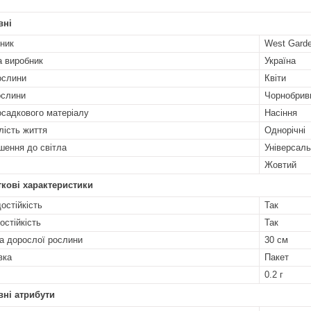
вні
ник
West Gard
а виробник
Україна
ослини
Квіти
ослини
Чорнобрив
осадкового матеріалу
Насіння
лість життя
Однорічні
шення до світла
Універсаль
Жовтий
кові характеристики
остійкість
Так
остійкість
Так
а дорослої рослини
30 см
вка
Пакет
0.2 г
ні атрибути