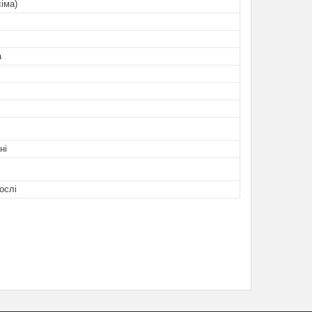
сіма)
а
ні
ослі