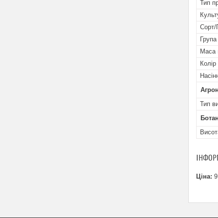
Тип п
Культ
Сорт/
Група
Маса 
Колір
Насін
Агрон
Тип в
Ботан
Висот
ІНФОР
Ціна:
9