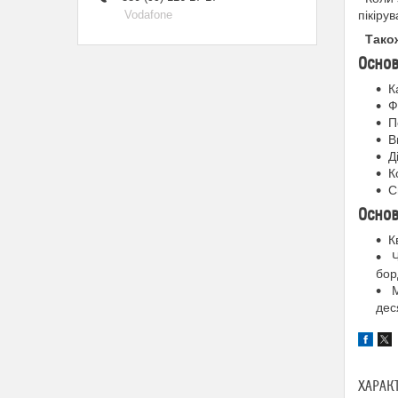
Vodafone
пікіру
Тако
Основ
К
Ф
П
В
Д
К
С
Основ
К
Ч
бор
М
дес
ХАРАК