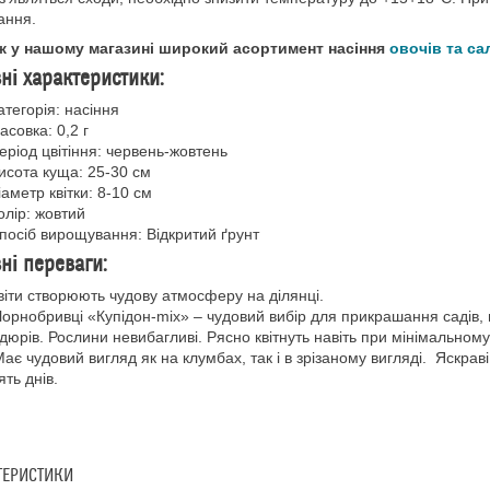
вання.
ж у нашому магазині широкий асортимент насіння
овочів та са
ні характеристики:
атегорія: насіння
асовка: 0,2 г
еріод цвітіння: червень-жовтень
исота куща: 25-30 см
іаметр квітки: 8-10 см
олір: жовтий
посіб вирощування: Відкритий ґрунт
ні переваги:
віти створюють чудову атмосферу на ділянці.
орнобривці «Купідон-mix» – чудовий вибір для прикрашання садів, па
дюрів. Рослини невибагливі. Рясно квітнуть навіть при мінімальному
ає чудовий вигляд як на клумбах, так і в зрізаному вигляді. Яскрав
ять днів.
ТЕРИСТИКИ