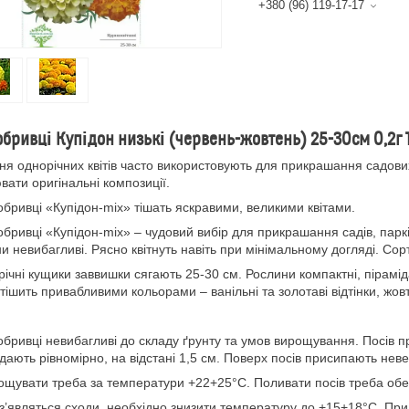
+380 (96) 119-17-17
бривці Купідон низькі (червень-жовтень) 25-30см 0,2г
я однорічних квітів часто використовують для прикрашання садових
вати оригінальні композиції.
ривці «Купідон-mix» тішать яскравими, великими квітами.
ривці «Купідон-mix» – чудовий вибір для прикрашання садів, парків
и невибагливі. Рясно квітнуть навіть при мінімальному догляді. Сор
чні кущики заввишки сягають 25-30 см. Рослини компактні, піраміда
тішить привабливими кольорами – ванільні та золотаві відтінки, жо
ривці невибагливі до складу ґрунту та умов вирощування. Посів п
дають рівномірно, на відстані 1,5 см. Поверх посів присипають не
увати треба за температури +22+25°C. Поливати посів треба об
’являться сходи, необхідно знизити температуру до +15+18°С. При п