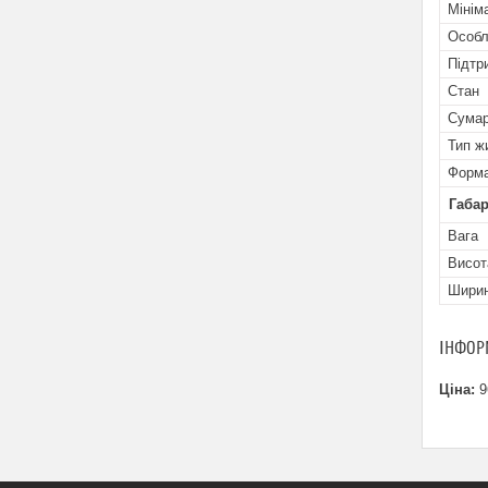
Мінім
Особл
Підтр
Стан
Сумар
Тип ж
Форма
Габар
Вага
Висот
Шири
ІНФОР
Ціна:
9