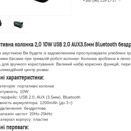
+380 (96) 119-17-17
тивна колонка 2,0 10W USB 2.0 AUX3.5мм Bluetooth безд
 акустикою Ви будете із задоволенням прослуховувати улюблені тре
ими басами при тривалій роботі колонки. Колонка зроблена в легко 
 для зручного користування. Великий набір корисних функцій, пере
ьтимедійний центр розваг.
ні характеристики:
атегорія: портативні колонки
отужність: 10W
нтерфейс: USB 2.0, AUX (3.5мм), Bluetooth
мність акумулятора: 1200mAh (до 3 г)
ідключення: бездротове
іапазон частот: 20Hz-20kHz
атеріал корпусу: пластик
ні переваги: