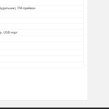
будильник), FM-приймач
р, USB-порт