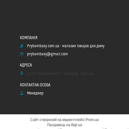
Prybambasy.com.ua - магазин товарів для дому
prybambasy@gmail.com
просп. Незалежності 1, Житомир, Україна
Менеджер
Сайт створений на маркетплейсі
Prom.ua
Продавець на Bigl.ua