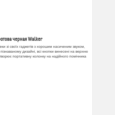
ротова
черная
Walker
ки зі своїх гаджетів з хорошим насиченим звуком,
пізнаваному дизайні, всі кнопки винесені на верхню
творює портативну колонку на надійного помічника