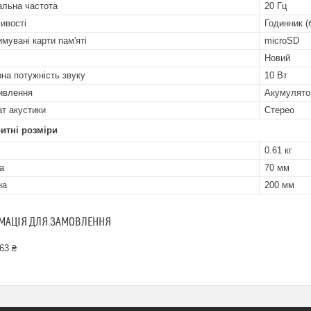
альна частота
20 Гц
ивості
Годинник (
имувані карти пам'яті
microSD
Новий
на потужність звуку
10 Вт
ивлення
Акумулято
т акустики
Стерео
итні розміри
0.61 кг
а
70 мм
на
200 мм
МАЦІЯ ДЛЯ ЗАМОВЛЕННЯ
63 ₴