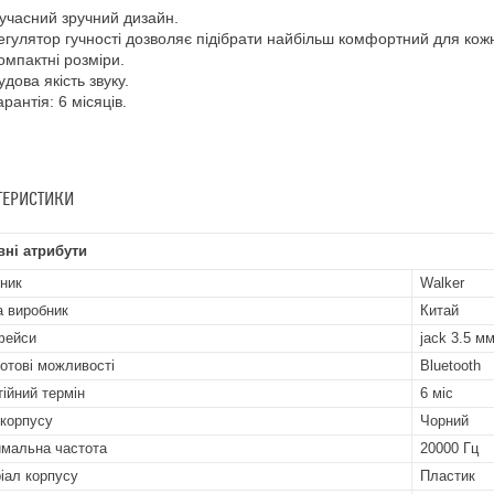
учасний зручний дизайн.
егулятор гучності дозволяє підібрати найбільш комфортний для кожн
омпактні розміри.
удова якість звуку.
арантія: 6 місяців.
ТЕРИСТИКИ
ні атрибути
ник
Walker
а виробник
Китай
фейси
jack 3.5 м
отові можливості
Bluetooth
тійний термін
6 міс
 корпусу
Чорний
мальна частота
20000 Гц
іал корпусу
Пластик