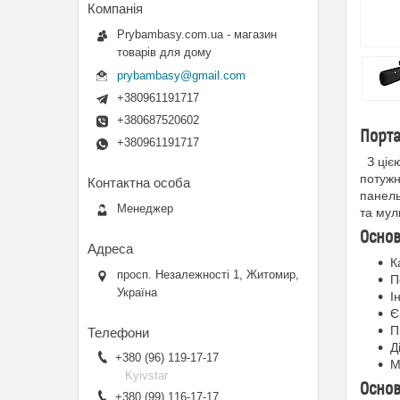
Prybambasy.com.ua - магазин
товарів для дому
prybambasy@gmail.com
+380961191717
+380687520602
Порта
+380961191717
З цією
потужн
панель
Менеджер
та мул
Основ
К
просп. Незалежності 1, Житомир,
П
Україна
І
Є
П
Д
+380 (96) 119-17-17
М
Kyivstar
Основ
+380 (99) 116-17-17