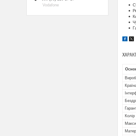
С
Vodafone
Р
К
Ч
Г
ХАРАК
Основ
Вироб
Країн
Інтер
Бездр
Гаран
Колір
Макси
Матер