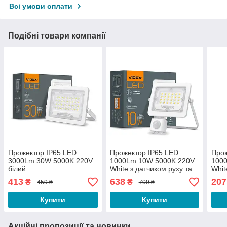
Всі умови оплати
Подібні товари компанії
Прожектор IP65 LED
Прожектор IP65 LED
Прож
3000Lm 30W 5000K 220V
1000Lm 10W 5000K 220V
100
білий
White з датчиком руху та
Whit
освітленості
413
638
207
₴
₴
459 ₴
709 ₴
Купити
Купити
Акційні пропозиції та новинки