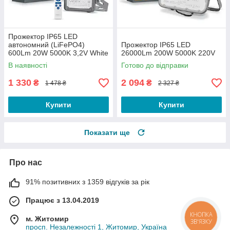
Прожектор IP65 LED
автономний (LiFePO4)
Прожектор IP65 LED
600Lm 20W 5000K 3,2V White
26000Lm 200W 5000K 220V
з пультом керування
В наявності
Готово до відправки
1 330
2 094
₴
₴
1 478 ₴
2 327 ₴
Купити
Купити
Показати ще
Про нас
91% позитивних з 1359 відгуків за рік
Працює з 13.04.2019
м. Житомир
просп. Незалежності 1, Житомир, Україна