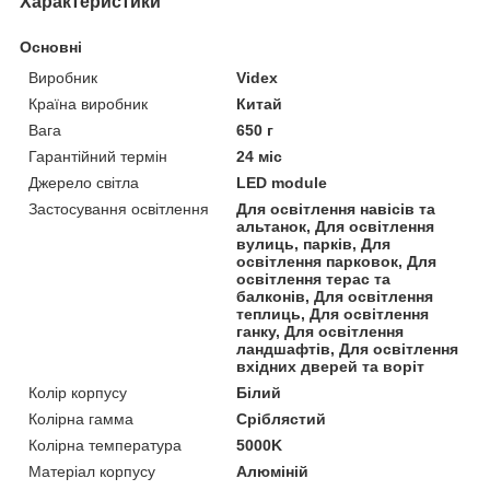
Характеристики
Основні
Виробник
Videx
Країна виробник
Китай
Вага
650 г
Гарантійний термін
24 міс
Джерело світла
LED module
Застосування освітлення
Для освітлення навісів та
альтанок, Для освітлення
вулиць, парків, Для
освітлення парковок, Для
освітлення терас та
балконів, Для освітлення
теплиць, Для освітлення
ганку, Для освітлення
ландшафтів, Для освітлення
вхідних дверей та воріт
Колір корпусу
Білий
Колірна гамма
Сріблястий
Колірна температура
5000K
Матеріал корпусу
Алюміній