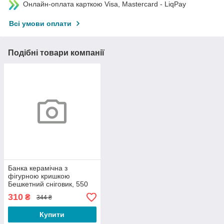
Онлайн-оплата карткою Visa, Mastercard - LiqPay
Всі умови оплати
Подібні товари компанії
Банка керамічна з
фігурною кришкою
Бешкетний сніговик, 550
мл, колір - білий з
310
₴
344 ₴
червоним BONA DI
Купити