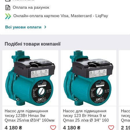
Оплата на рахунок
Онлайн-оплата карткою Visa, Mastercard - LiqPay
Всі умови оплати
Подібні товари компанії
Насос для підвищення
Насос для підвищення
Насо
тиску 123Вт Hmax 9м
тиску 123 Вт Hmax 9 м
тиск
Qmax 25л/хв Ø3/4" 160мм
Qmax 25 л/хв Ø 3⁄4" 160
Qmax
+ гайки Ø1/2" LEO 3.0
мм + гайки Ø1⁄2" LEO 3.0
мм +
4 180
4 180
2 1
₴
₴
LRP15-90A/160 (774741)
90/