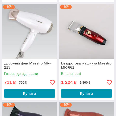
–10%
–10%
Дорожній фен Maestro MR-
Бездротова машинка Maestro
213
MR-661
Готово до відправки
В наявності
711
1 224
₴
₴
790 ₴
1 360 ₴
Купити
Купити
–10%
–10%