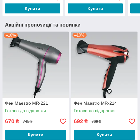
(774
Купити
Купити
Акційні пропозиції та новинки
–10%
–10%
Фен Maestro MR-221
Фен Maestro MR-214
Готово до відправки
Готово до відправки
670
692
₴
₴
745 ₴
769 ₴
Купити
Купити