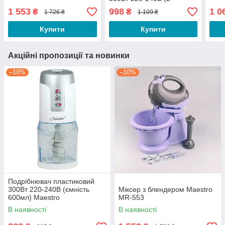
насадки) Maestro
1 553
998
1 0
₴
₴
1 726 ₴
1 109 ₴
Купити
Купити
Акційні пропозиції та новинки
–10%
–10%
Подрібнювач пластиковий
300Вт 220-240В (ємність
Міксер з блендером Maestro
600мл) Maestro
MR-553
В наявності
В наявності