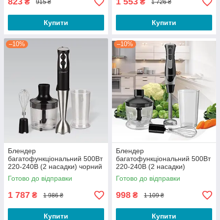
823
1 553
₴
₴
915 ₴
1 726 ₴
Купити
Купити
–10%
–10%
Блендер
Блендер
багатофункціональний 500Вт
багатофункціональний 500Вт
220-240В (2 насадки) чорний
220-240В (2 насадки)
Maestro
Maestro
Готово до відправки
Готово до відправки
1 787
998
₴
₴
1 986 ₴
1 109 ₴
Купити
Купити