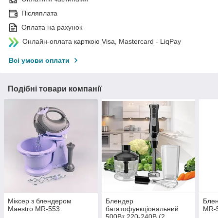
Післяплата
Оплата на рахунок
Онлайн-оплата карткою Visa, Mastercard - LiqPay
Всі умови оплати
Подібні товари компанії
Міксер з блендером
Блендер
Бле
Maestro MR-553
багатофункціональний
MR-5
500Вт 220-240В (2