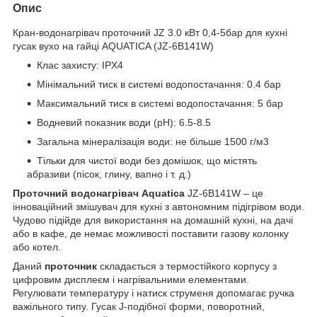
Опис
Кран-водонагрівач проточний JZ 3.0 кВт 0,4-5бар для кухні
гусак вухо на гайці AQUATICA (JZ-6B141W)
Клас захисту: IPX4
Мінімальний тиск в системі водопостачання: 0.4 бар
Максимальний тиск в системі водопостачання: 5 бар
Водневий показник води (pH): 6.5-8.5
Загальна мінералізація води: не більше 1500 г/м3
Тільки для чистої води без домішок, що містять
абразиви (пісок, глину, вапно і т. д.)
Проточний водонагрівач Aquatica
JZ-6B141W – це
інноваційний змішувач для кухні з автономним підігрівом води.
Чудово підійде для використання на домашній кухні, на дачі
або в кафе, де немає можливості поставити газову колонку
або котел.
Даний
проточник
складається з термостійкого корпусу з
цифровим дисплеєм і нагрівальними елементами.
Регулювати температуру і натиск струменя допомагає ручка
важільного типу. Гусак J-подібної форми, поворотний,