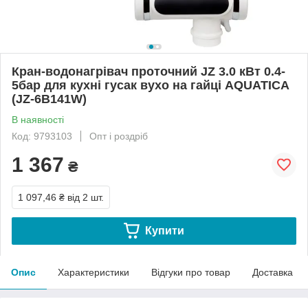
Кран-водонагрівач проточний JZ 3.0 кВт 0.4-
5бар для кухні гусак вухо на гайці AQUATICA
(JZ-6B141W)
В наявності
Код: 9793103
Опт і роздріб
1 367
₴
1 097,46 ₴
від 2 шт.
Купити
Опис
Характеристики
Відгуки про товар
Доставка