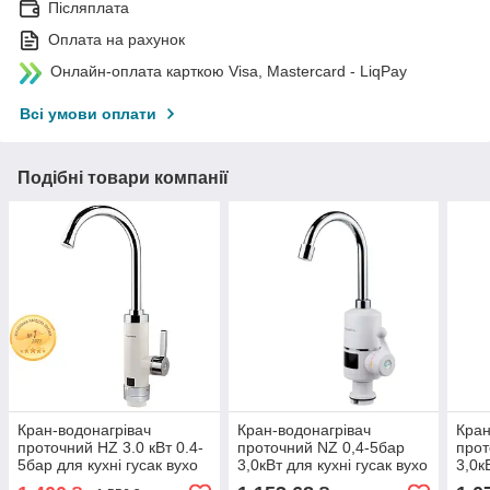
Післяплата
Оплата на рахунок
Онлайн-оплата карткою Visa, Mastercard - LiqPay
Всі умови оплати
Подібні товари компанії
Кран-водонагрівач
Кран-водонагрівач
Кран
проточний HZ 3.0 кВт 0.4-
проточний NZ 0,4-5бар
прот
5бар для кухні гусак вухо
3,0кВт для кухні гусак вухо
3,0к
на гайці (W) AQUATICA
на гайці з дисплеєм
на г