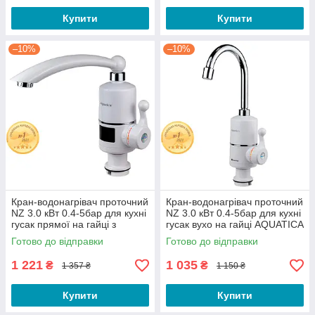
Купити
Купити
–10%
–10%
Кран-водонагрівач проточний
Кран-водонагрівач проточний
NZ 3.0 кВт 0.4-5бар для кухні
NZ 3.0 кВт 0.4-5бар для кухні
гусак прямої на гайці з
гусак вухо на гайці AQUATICA
дисплеєм AQUATICA
(NZ-6B112W)
Готово до відправки
Готово до відправки
1 221
1 035
₴
₴
1 357 ₴
1 150 ₴
Купити
Купити