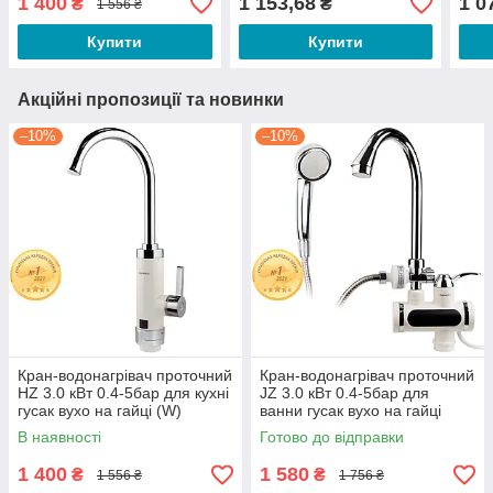
1 400
1 153,68
1 0
₴
₴
1 556 ₴
(HZ-6B143W)
Aquatica
Купити
Купити
Акційні пропозиції та новинки
–10%
–10%
Кран-водонагрівач проточний
Кран-водонагрівач проточний
HZ 3.0 кВт 0.4-5бар для кухні
JZ 3.0 кВт 0.4-5бар для
гусак вухо на гайці (W)
ванни гусак вухо на гайці
AQUATICA (HZ-6B143W)
AQUATICA (JZ-6C141W)
В наявності
Готово до відправки
1 400
1 580
₴
₴
1 556 ₴
1 756 ₴