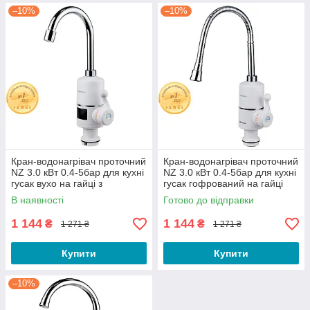
–10%
–10%
Кран-водонагрівач проточний
Кран-водонагрівач проточний
NZ 3.0 кВт 0.4-5бар для кухні
NZ 3.0 кВт 0.4-5бар для кухні
гусак вухо на гайці з
гусак гофрований на гайці
дисплеєм AQUATICA (NZ-
AQUATICA (NZ-6B312W)
В наявності
Готово до відправки
6B142W)
1 144
1 144
₴
₴
1 271 ₴
1 271 ₴
Купити
Купити
–10%