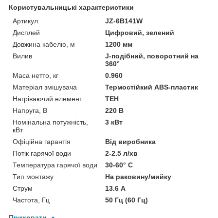
Користувальницькі характеристики
Артикул
JZ-6B141W
Дисплей
Цифровий, зелений
Довжина кабелю, м
1200 мм
Вилив
J-подібний, поворотний на
360°
Маса нетто, кг
0.960
Матеріал змішувача
Термостійкий ABS-пластик
Нагріваючий елемент
ТЕН
Напруга, В
220 В
Номінальна потужність,
3 кВт
кВт
Офіційна гарантія
Від виробника
Потік гарячої води
2-2.5 л/хв
Температура гарячої води
30-60° С
Тип монтажу
На раковину/мийку
Струм
13.6 А
Частота, Гц
50 Гц (60 Гц)
Приховати