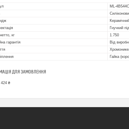
ул
ML-4B544
в
Силіконов
идж
Керамічни
ектація
Гнучкий пі
нетто, кг
1.750
йна гарантія
Від виробн
ття
Хромонике
ріплення
Гайка (кор
МАЦІЯ ДЛЯ ЗАМОВЛЕННЯ
 424 ₴