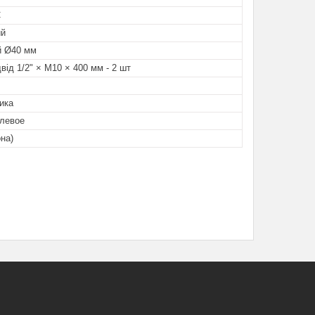
C
ий
й Ø40 мм
двід 1/2" × M10 × 400 мм - 2 шт
ика
левое
она)