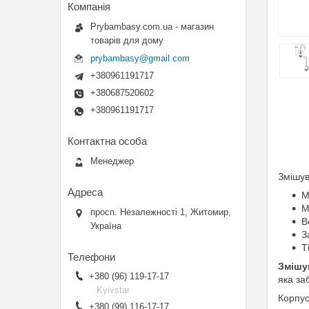
Prybambasy.com.ua - магазин
товарів для дому
prybambasy@gmail.com
+380961191717
+380687520602
+380961191717
Менеджер
Змішув
М
М
просп. Незалежності 1, Житомир,
В
Україна
З
Т
Змішу
+380 (96) 119-17-17
яка за
Kyivstar
Корпус
+380 (99) 116-17-17