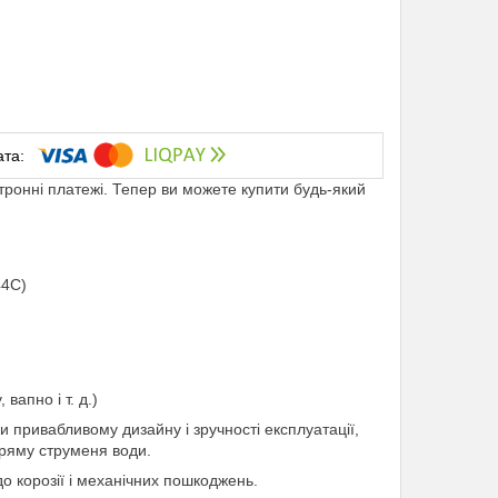
ктронні платежі. Тепер ви можете купити будь-який
44C)
вапно і т. д.)
 привабливому дизайну і зручності експлуатації,
пряму струменя води.
о корозії і механічних пошкоджень.