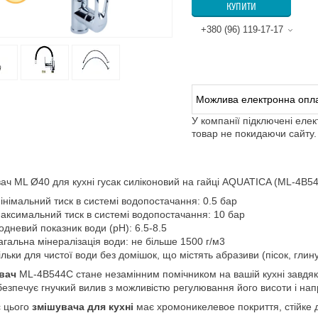
КУПИТИ
+380 (96) 119-17-17
У компанії підключені еле
товар не покидаючи сайту.
ач ML Ø40 для кухні гусак силіконовий на гайці AQUATICA (ML-4B5
інімальний тиск в системі водопостачання: 0.5 бар
аксимальний тиск в системі водопостачання: 10 бар
одневий показник води (pH): 6.5-8.5
агальна мінералізація води: не більше 1500 г/м3
ільки для чистої води без домішок, що містять абразиви (пісок, глину, 
вач
ML-4B544C стане незамінним помічником на вашій кухні завдяки
безпечує гнучкий вилив з можливістю регулювання його висоти і на
 цього
змішувача для кухні
має хромоникелевое покриття, стійке д