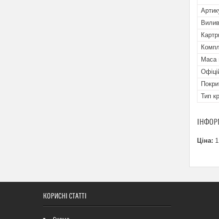
Артик
Вили
Картр
Компл
Маса 
Офіці
Покри
Тип к
ІНФОР
Ціна:
1
КОРИСНІ СТАТТІ