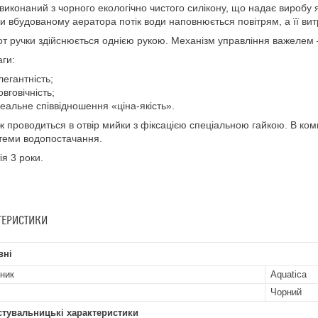
виконаний з чорного екологічно чистого силікону, що надає виробу я
и вбудованому аератора потік води наповнюється повітрям, а її ви
т ручки здійснюється однією рукою. Механізм управління важелем 
ги:
легантність;
овговічність;
деальне співвідношення «ціна-якість».
 проводиться в отвір мийки з фіксацією спеціальною гайкою. В комп
теми водопостачання.
ія 3 роки.
ТЕРИСТИКИ
вні
ник
Aquatica
Чорний
стувальницькі характеристики