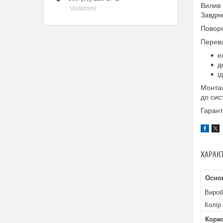
Вилив 
Vodafone
Завдяк
Поворо
Перева
е
д
і
Монтаж
до сис
Гарант
ХАРАК
Осно
Вироб
Колір
Кори