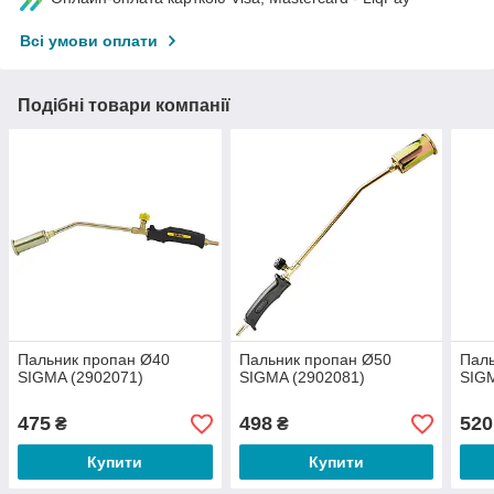
Всі умови оплати
Подібні товари компанії
Пальник пропан Ø40
Пальник пропан Ø50
Паль
SIGMA (2902071)
SIGMA (2902081)
SIGM
475
498
520
₴
₴
Купити
Купити