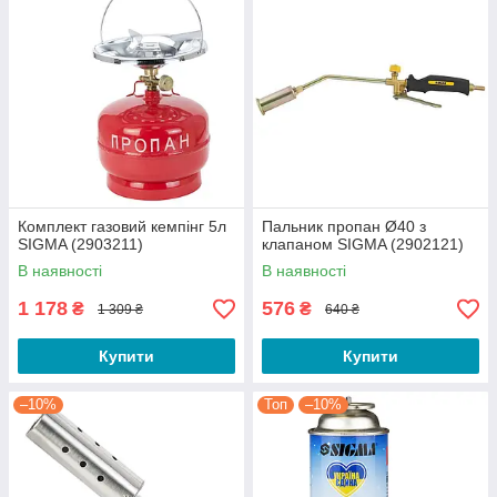
Комплект газовий кемпінг 5л
Пальник пропан Ø40 з
SIGMA (2903211)
клапаном SIGMA (2902121)
В наявності
В наявності
1 178
576
₴
₴
1 309 ₴
640 ₴
Купити
Купити
–10%
Топ
–10%