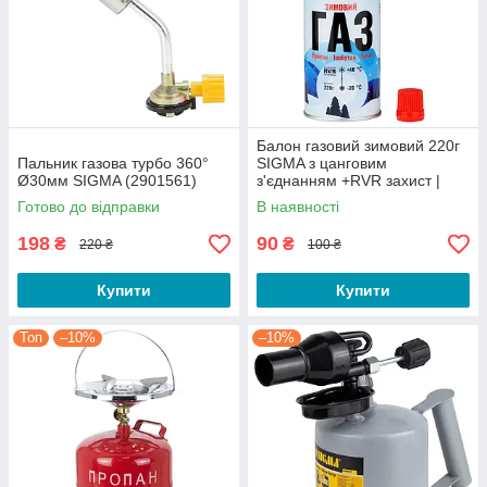
Балон газовий зимовий 220г
Пальник газова турбо 360°
SIGMA з цанговим
Ø30мм SIGMA (2901561)
з'єднанням +RVR захист |
-20°C до +40°C
Готово до відправки
В наявності
198
90
₴
₴
220 ₴
100 ₴
Купити
Купити
Топ
–10%
–10%