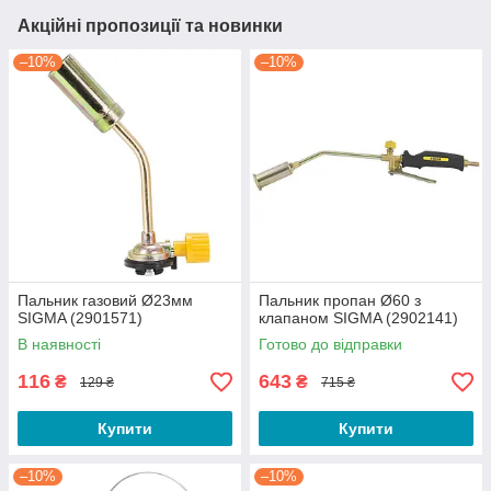
Акційні пропозиції та новинки
–10%
–10%
Пальник газовий Ø23мм
Пальник пропан Ø60 з
SIGMA (2901571)
клапаном SIGMA (2902141)
В наявності
Готово до відправки
116
643
₴
₴
129 ₴
715 ₴
Купити
Купити
–10%
–10%