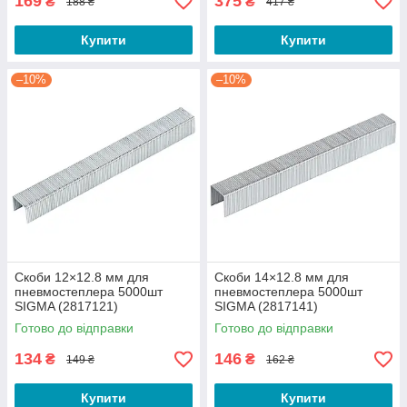
169
375
₴
₴
188 ₴
417 ₴
Купити
Купити
–10%
–10%
Скоби 12×12.8 мм для
Скоби 14×12.8 мм для
пневмостеплера 5000шт
пневмостеплера 5000шт
SIGMA (2817121)
SIGMA (2817141)
Готово до відправки
Готово до відправки
134
146
₴
₴
149 ₴
162 ₴
Купити
Купити