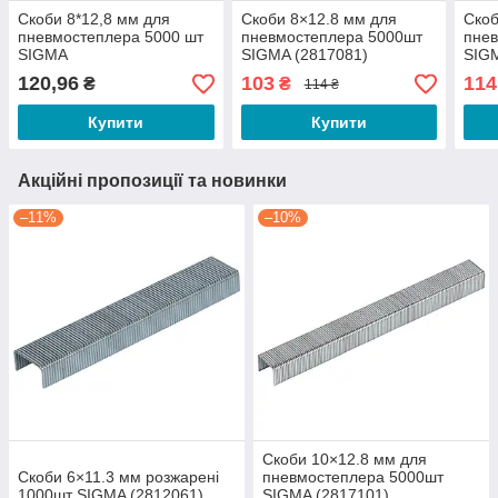
Скоби 8*12,8 мм для
Скоби 8×12.8 мм для
Скоб
пневмостеплера 5000 шт
пневмостеплера 5000шт
пне
SIGMA
SIGMA (2817081)
SIGM
120,96
103
114
₴
₴
114 ₴
Купити
Купити
Акційні пропозиції та новинки
–11%
–10%
Скоби 10×12.8 мм для
Скоби 6×11.3 мм розжарені
пневмостеплера 5000шт
1000шт SIGMA (2812061)
SIGMA (2817101)