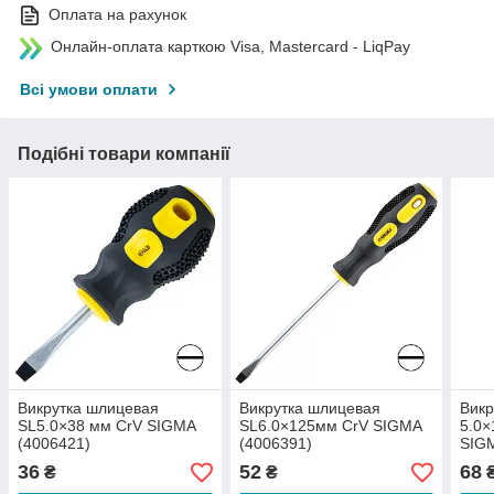
Оплата на рахунок
Онлайн-оплата карткою Visa, Mastercard - LiqPay
Всі умови оплати
Подібні товари компанії
Викрутка шлицевая
Викрутка шлицевая
Викр
SL5.0×38 мм CrV SIGMA
SL6.0×125мм CrV SIGMA
5.0
(4006421)
(4006391)
SIGM
36
52
68
₴
₴