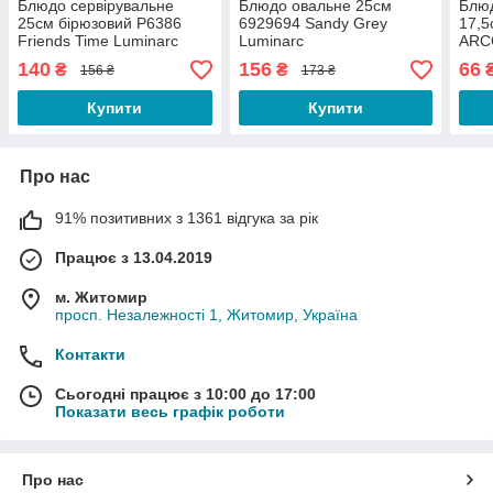
Блюдо сервірувальне
Блюдо овальне 25см
Блюд
25см бірюзовий P6386
6929694 Sandy Grey
17,
Friends Time Luminarc
Luminarc
ARC
140
156
66
₴
₴
156 ₴
173 ₴
Купити
Купити
Про нас
91% позитивних з 1361 відгука за рік
Працює з 13.04.2019
м. Житомир
просп. Незалежності 1, Житомир, Україна
Контакти
Сьогодні працює з 10:00 до 17:00
Показати весь графік роботи
Про нас