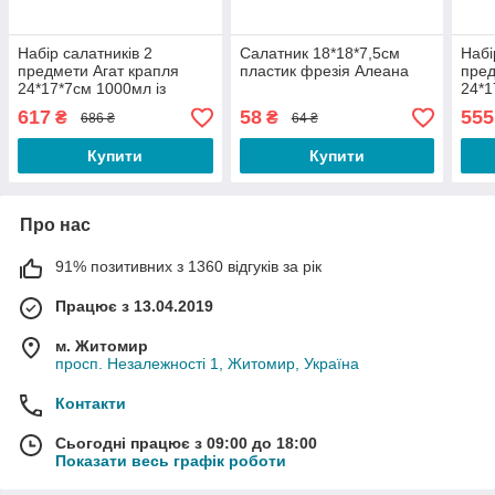
Набір салатників 2
Салатник 18*18*7,5см
Набі
предмети Агат крапля
пластик фрезія Алеана
пред
24*17*7см 1000мл із
24*1
золотим кантом 9299-2
проз
617
58
555
₴
₴
686 ₴
64 ₴
S&T
кант
Купити
Купити
Про нас
91% позитивних з 1360 відгуків за рік
Працює з 13.04.2019
м. Житомир
просп. Незалежності 1, Житомир, Україна
Контакти
Сьогодні працює з 09:00 до 18:00
Показати весь графік роботи