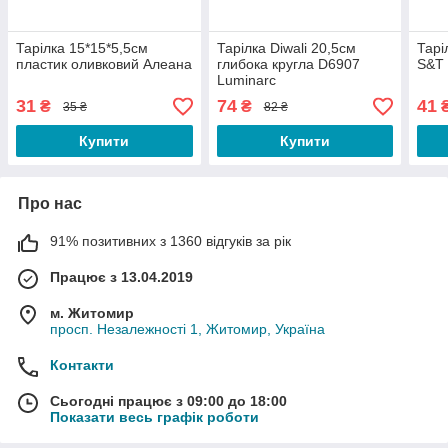
Тарілка 15*15*5,5см
Тарілка Diwali 20,5см
Тарі
пластик оливковий Алеана
глибока кругла D6907
S&T
Luminarc
31
74
41
₴
₴
35 ₴
82 ₴
Купити
Купити
Про нас
91% позитивних з 1360 відгуків за рік
Працює з 13.04.2019
м. Житомир
просп. Незалежності 1, Житомир, Україна
Контакти
Сьогодні працює з 09:00 до 18:00
Показати весь графік роботи