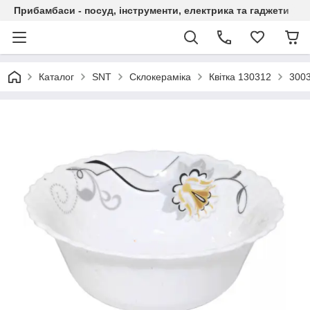
Прибамбаси - посуд, інструменти, електрика та гаджети
Каталог
SNT
Склокераміка
Квітка 130312
3003