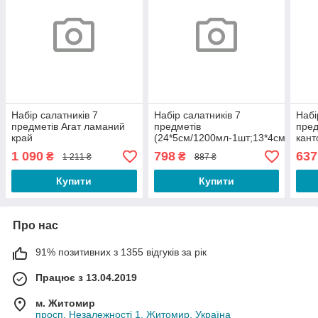
Набір салатників 7
Набір салатників 7
Набі
предметів Агат ламаний
предметів
пред
край
(24*5см/1200мл-1шт;13*4см/250мл
кант
(16*6,5см/700мл-1шт;13*6см/350мл-6шт)
із золотим кантом 9289-1
(1,5
1 090
798
637
₴
₴
1 211 ₴
887 ₴
із золотим кантом 9292-2
S&T
S&T
Купити
Купити
Про нас
91% позитивних з 1355 відгуків за рік
Працює з 13.04.2019
м. Житомир
просп. Незалежності 1, Житомир, Україна