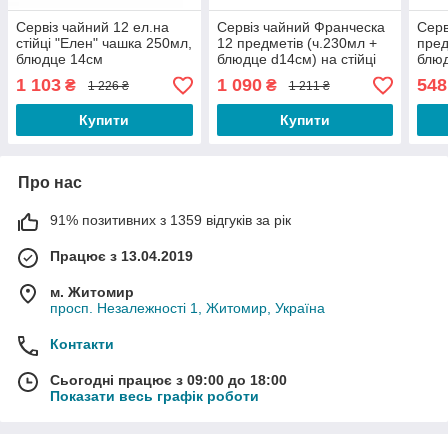
Сервіз чайний 12 ел.на
Сервіз чайний Франческа
Серв
стійці "Елен" чашка 250мл,
12 предметів (ч.230мл +
пред
блюдце 14см
блюдце d14см) на стійці
блюд
S&T
S&T
1 103
1 090
548
₴
₴
1 226 ₴
1 211 ₴
Купити
Купити
Про нас
91% позитивних з 1359 відгуків за рік
Працює з 13.04.2019
м. Житомир
просп. Незалежності 1, Житомир, Україна
Контакти
Сьогодні працює з 09:00 до 18:00
Показати весь графік роботи