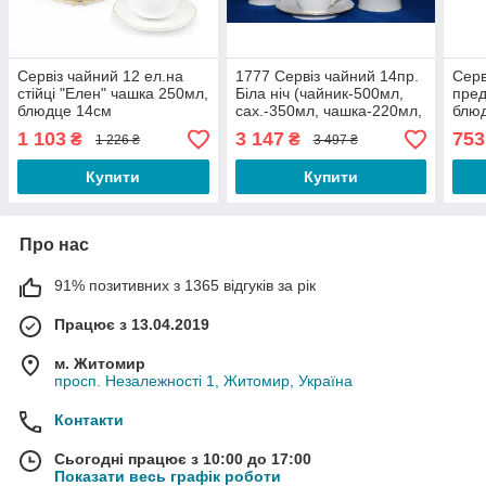
Сервіз чайний 12 ел.на
1777 Сервіз чайний 14пр.
Серв
стійці "Елен" чашка 250мл,
Біла ніч (чайник-500мл,
пред
блюдце 14см
сах.-350мл, чашка-220мл,
блюд
блюдце-15,5 см)
S&T
1 103
3 147
753
₴
₴
1 226 ₴
3 497 ₴
Купити
Купити
Про нас
91% позитивних з 1365 відгуків за рік
Працює з 13.04.2019
м. Житомир
просп. Незалежності 1, Житомир, Україна
Контакти
Сьогодні працює з 10:00 до 17:00
Показати весь графік роботи