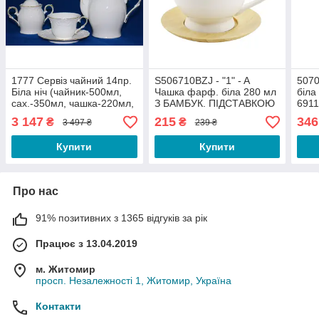
1777 Сервіз чайний 14пр.
S506710BZJ - "1" - A
507
Біла ніч (чайник-500мл,
Чашка фарф. біла 280 мл
біла
сах.-350мл, чашка-220мл,
З БАМБУК. ПІДСТАВКОЮ
691
блюдце-15,5 см)
6911100000
3 147
215
346
₴
₴
3 497 ₴
239 ₴
Купити
Купити
Про нас
91% позитивних з 1365 відгуків за рік
Працює з 13.04.2019
м. Житомир
просп. Незалежності 1, Житомир, Україна
Контакти