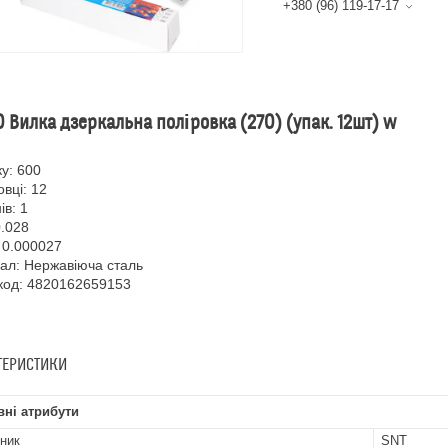
+380 (96) 119-17-17
 Вилка дзеркальна поліровка (270) (упак. 12шт) w
у: 600
овці: 12
ів: 1
0.028
 0.000027
ал: Нержавіюча сталь
код: 4820162659153
ТЕРИСТИКИ
ні атрибути
ник
SNT