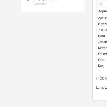
Vodafone
Тип
Кори
Артик
В упа
У ящи
Вага
Дизай
Матер
Об`єм
Стан
Код
ІНФОР
Ціна:
1