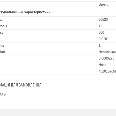
Вилка
стувальницькі характеристики
ул
30520
ковці
12
ку
600
0.028
нів
1
іал
Нержавіюч
0.000027 л
Нове
482016265
МАЦІЯ ДЛЯ ЗАМОВЛЕННЯ
55 ₴