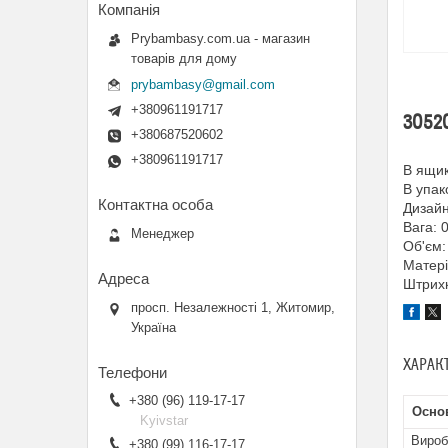
Prybambasy.com.ua - магазин
товарів для дому
prybambasy@gmail.com
+380961191717
30520
+380687520602
+380961191717
В ящик
В упак
Дизайн
Вага: 
Менеджер
Об'єм:
Матері
Штрих
просп. Незалежності 1, Житомир,
Україна
ХАРАК
+380 (96) 119-17-17
Основ
Kyivstar
Вироб
+380 (99) 116-17-17