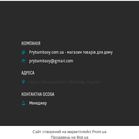
Prybambasy.com.ua - магазин товарів для дому
prybambasy@gmail.com
просп. Незалежності 1, Житомир, Україна
Менеджер
Сайт створений на маркетплейсі
Prom.ua
Продавець на Bigl.ua