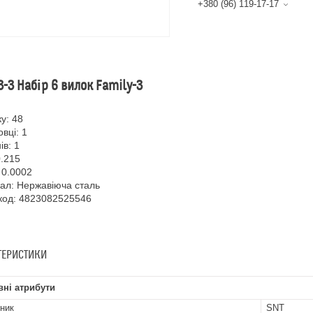
+380 (96) 119-17-17
-3 Набір 6 вилок Family-3
у: 48
овці: 1
ів: 1
0.215
 0.0002
ал: Нержавіюча сталь
код: 4823082525546
ТЕРИСТИКИ
ні атрибути
ник
SNT