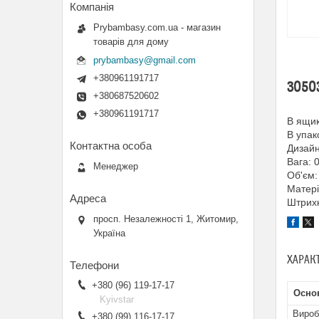
Prybambasy.com.ua - магазин
товарів для дому
prybambasy@gmail.com
+380961191717
30503
+380687520602
+380961191717
В ящик
В упак
Дизайн
Вага: 
Менеджер
Об'єм:
Матері
Штрих
просп. Незалежності 1, Житомир,
Україна
ХАРАК
+380 (96) 119-17-17
Основ
Kyivstar
Вироб
+380 (99) 116-17-17