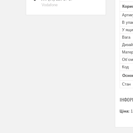
Vodafone
Кори
Артик
В упа
У ящи
Вага
Дизай
Матер
Об`єм
Код
Осно
Стан
ІНФОР
Ціна:
1