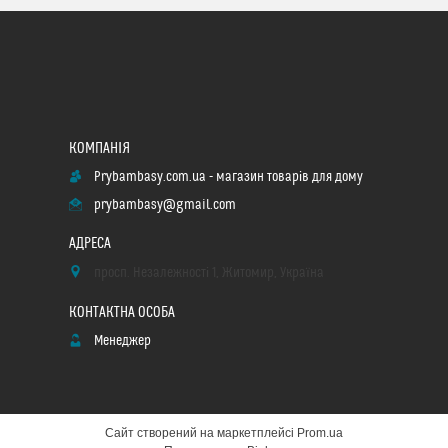
Prybambasy.com.ua - магазин товарів для дому
prybambasy@gmail.com
просп. Незалежності 1, Житомир, Україна
Менеджер
Сайт створений на маркетплейсі
Prom.ua