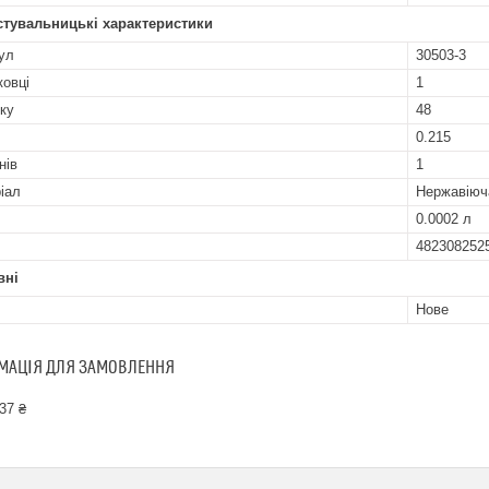
стувальницькі характеристики
ул
30503-3
ковці
1
ку
48
0.215
нів
1
іал
Нержавіюч
0.0002 л
482308252
вні
Нове
МАЦІЯ ДЛЯ ЗАМОВЛЕННЯ
37 ₴