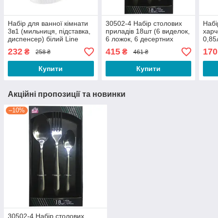
Набір для ванної кімнати
30502-4 Набір столових
Набі
3в1 (мильниця, підставка,
приладів 18шт (6 виделок,
харч
диспенсер) білий Line
6 ложок, 6 десертних
0,85
OZER-CZ-014 ELIF
ложок)-Family 4
Наро
232
415
170
₴
₴
258 ₴
461 ₴
Купити
Купити
Акційні пропозиції та новинки
–10%
30502-4 Набір столових