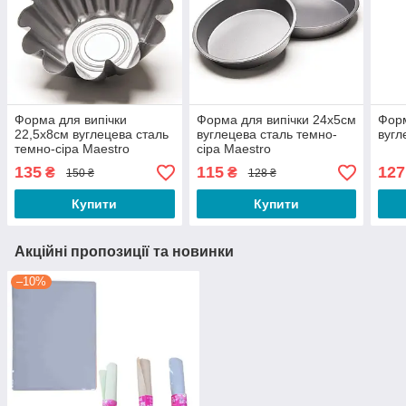
Форма для випічки
Форма для випічки 24х5см
Форм
22,5х8см вуглецева сталь
вуглецева сталь темно-
вугл
темно-сіра Maestro
сіра Maestro
135
115
127
₴
₴
150 ₴
128 ₴
Купити
Купити
Акційні пропозиції та новинки
–10%