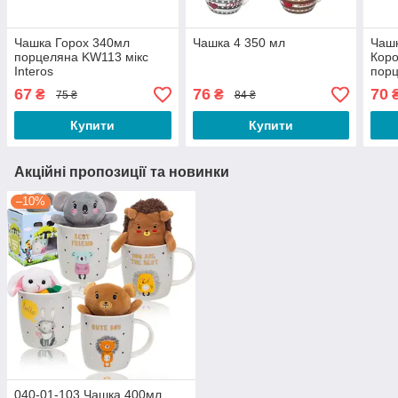
Чашка Горох 340мл
Чашка 4 350 мл
Чашк
порцеляна KW113 мікс
Коро
Interos
порц
Inte
67
76
70
₴
₴
75 ₴
84 ₴
Купити
Купити
Акційні пропозиції та новинки
–10%
040-01-103 Чашка 400мл