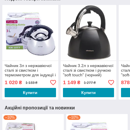
Чайник 3л з нержавіючої
Чайник 3.2л з нержавіючої
Чайн
сталі зі свистком і
сталі зі свистком і ручкою
стал
термометром для індукції і
"soft touch" (чорний)
"sof
газу KM-1077
Ofe
1 020
1 149
878
₴
₴
1 133 ₴
1 277 ₴
Купити
Купити
Акційні пропозиції та новинки
–10%
–10%