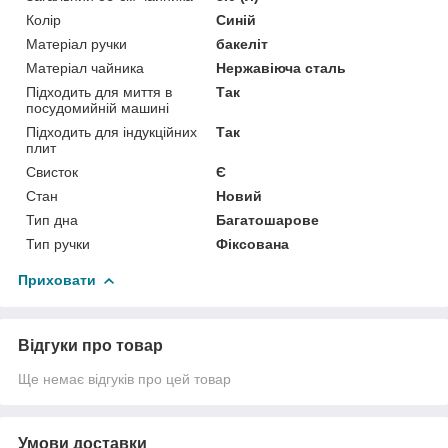
Колір
Синій
Матеріал ручки
бакеліт
Матеріал чайника
Нержавіюча сталь
Підходить для миття в
Так
посудомийній машині
Підходить для індукційних
Так
плит
Свисток
Є
Стан
Новий
Тип дна
Багатошарове
Тип ручки
Фіксована
Приховати
Відгуки про товар
Ще немає відгуків про цей товар
Умови доставки