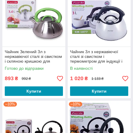
Чайник Зелений 3л з
Чайник 3л з нержавіючої
нержавіючої сталі зі свистком
сталі зі свистком і
і скляною кришкою для
термометром для індукції і
індукції і газу KM-0671
газу KM-1077
Готово до відправки
В наявності
893
1 020
₴
₴
992 ₴
1 133 ₴
Купити
Купити
–10%
–10%