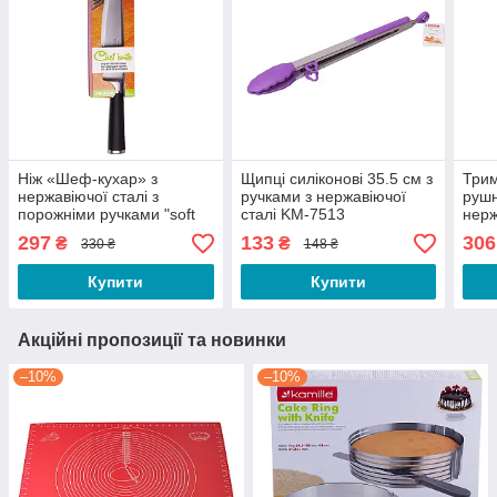
Ніж «Шеф-кухар» з
Щипці силіконові 35.5 см з
Трим
нержавіючої сталі з
ручками з нержавіючої
рушн
порожніми ручками "soft
сталі KM-7513
нерж
touch (лезо 20см, рукоятка
хром
297
133
306
₴
₴
330 ₴
148 ₴
14.5 см),
зати
Купити
Купити
Акційні пропозиції та новинки
–10%
–10%