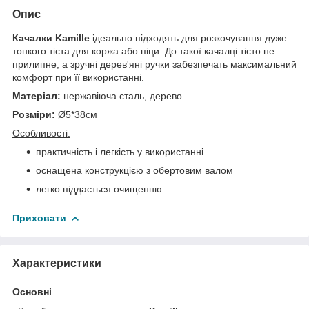
Опис
Качалки Kamille
ідеально підходять для розкочування дуже
тонкого тіста для коржа або піци. До такої качалці тісто не
прилипне, а зручні дерев'яні ручки забезпечать максимальний
комфорт при її використанні.
Матеріал:
нержавіюча сталь, дерево
Розміри:
Ø5*38
см
Особливості:
практичність і легкість у використанні
оснащена конструкцією з обертовим валом
легко піддається очищенню
Приховати
Характеристики
Основні