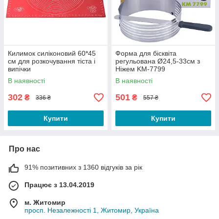
Килимок силіконовий 60*45
Форма для бісквіта
см для розкочування тіста і
регульована Ø24,5-33см з
випічки
Ніжем KM-7799
В наявності
В наявності
302
501
₴
₴
336 ₴
557 ₴
Купити
Купити
Про нас
91% позитивних з 1360 відгуків за рік
Працює з 13.04.2019
м. Житомир
просп. Незалежності 1, Житомир, Україна