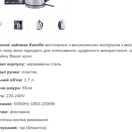
ичні чайники Kamille
виготовлені з високоякісних матеріалів з вик
и чому вони підходять для інтенсивного щоденного використання, а 
айну Вашої кухні.
іал корпусу:
нержавіюча сталь.
іал ручки:
пластик.
ьний об'єм:
1,7 л
на шнура:
65см.
га:
220-240V.
вання:
50/60Hz 1850-2200W.
чки:
фіксована.
тична кнопка вимикання.
ічування:
так (блакитна).