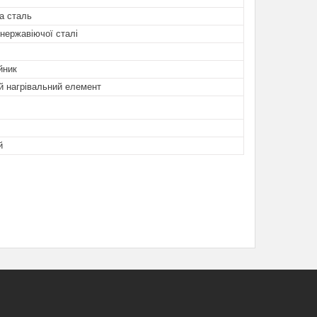
а сталь
 нержавіючої сталі
йник
й нагрівальний елемент
й