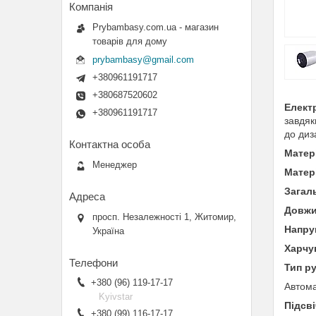
Prybambasy.com.ua - магазин
товарів для дому
prybambasy@gmail.com
+380961191717
+380687520602
Електр
+380961191717
завдяк
до диз
Матер
Менеджер
Матер
Загал
Довжи
просп. Незалежності 1, Житомир,
Напру
Україна
Харчу
Тип ру
+380 (96) 119-17-17
Автома
Kyivstar
Підсв
+380 (99) 116-17-17