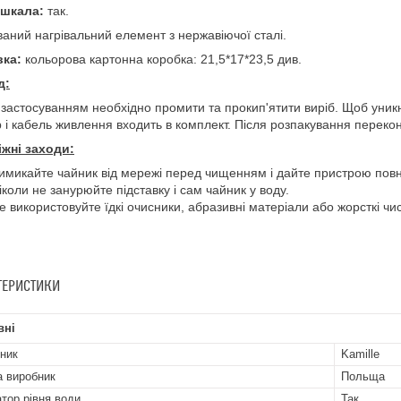
 шкала:
так.
аний нагрівальний елемент з нержавіючої сталі.
вка:
кольорова картонна коробка: 21,5*17*23,5 див.
д:
застосуванням необхідно промити та прокип'ятити виріб. Щоб уник
 і кабель живлення входить в комплект. Після розпакування переко
іжні заходи:
имикайте чайник від мережі перед чищенням і дайте пристрою по
іколи не занурюйте підставку і сам чайник у воду.
е використовуйте їдкі очисники, абразивні матеріали або жорсткі чис
ТЕРИСТИКИ
вні
ник
Kamille
а виробник
Польща
атор рівня води
Так