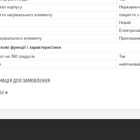
іал корпусу
Нержавіюч
ття нагрівального елементу
покриття з
Новий
Електроча
агрівального елементу
Приховани
кові функції і характеристики
от на 360 градусів
Так
р
нейлонови
МАЦІЯ ДЛЯ ЗАМОВЛЕННЯ
62 ₴