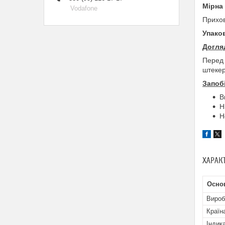
Мірна
Vodafone
Прихов
Упако
Догля
Перед 
штекер
Запоб
В
Н
Н
ХАРАК
Осно
Вироб
Країн
Індик