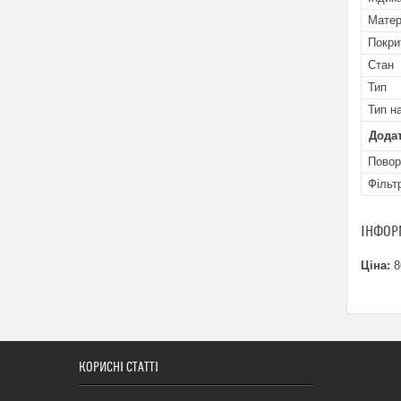
Матер
Покри
Стан
Тип
Тип н
Додат
Повор
Фільт
ІНФОР
Ціна:
8
КОРИСНІ СТАТТІ