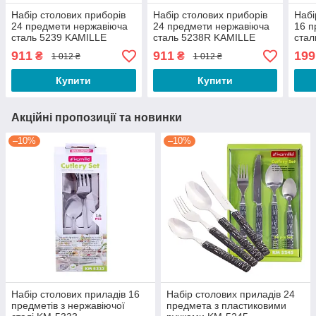
Набір столових приборів
Набір столових приборів
Набі
24 предмети нержавіюча
24 предмети нержавіюча
16 п
сталь 5239 KAMILLE
сталь 5238R KAMILLE
стал
911
911
199
₴
₴
1 012 ₴
1 012 ₴
Купити
Купити
Акційні пропозиції та новинки
–10%
–10%
Набір столових приладів 16
Набір столових приладів 24
предметів з нержавіючої
предмета з пластиковими