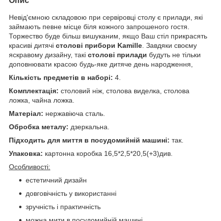
Опис
Невід'ємною складовою при сервіровці столу є прилади, які
займають певне місце біля кожного запрошеного гостя.
Торжество буде більш вишуканим, якщо Ваш стіл прикрасять
красиві дитячі
столові прибори Kamille
. Завдяки своєму
яскравому дизайну, такі
столові прилади
будуть не тільки
доповнювати красою будь-яке дитяче день народження,
Кількість предметів в наборі:
4.
Комплектація:
столовий ніж, столова виделка, столова
ложка, чайна ложка.
Матеріал:
нержавіюча сталь.
Обробка металу:
дзеркальна.
Підходить для миття в посудомийній машині:
так.
Упаковка:
картонна коробка 16,5*2,5*20,5(+3)див.
Особливості:
естетичний дизайн
довговічність у використанні
зручність і практичність
можна мити в посудомийній машині