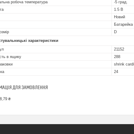
альна робоча температура
-5 град.
га
1.5 В
Новий
Батарейка
озмір
D
стувальницькі характеристики
ул
21152
ість в ящику
288
паковки
shrink card
ка
24
МАЦІЯ ДЛЯ ЗАМОВЛЕННЯ
8,79 ₴