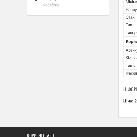
Мінім
Vodafone
Напру
Стан
Тип
Типор
Кори
Артик
Кільк
Тип у
Фасов
ІНФОР
Ціна:
2
КОРИСНІ СТАТТІ