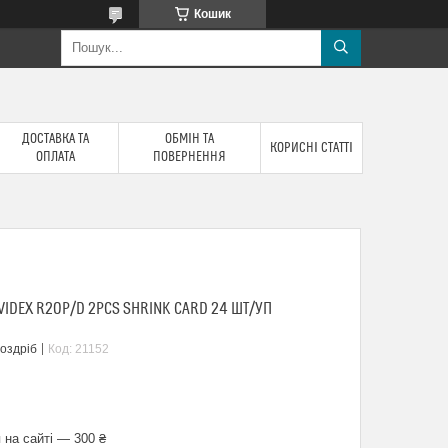
Кошик
ДОСТАВКА ТА
ОБМІН ТА
КОРИСНІ СТАТТІ
ОПЛАТА
ПОВЕРНЕННЯ
VIDEX R2OP/D 2PCS SHRINK CARD 24 ШТ/УП
роздріб
Код:
21152
 на сайті — 300 ₴