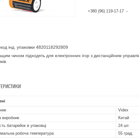
+380 (96) 119-17-17
код інд. упаковки 4820118292809
щим чином підходять для електронних ігор з дистанційним управлін
ків.
ТЕРИСТИКИ
вні
ник
Videx
а виробник
Китай
ість батарейок в упаковці
24 шт.
мальна робоча температура
55 град.