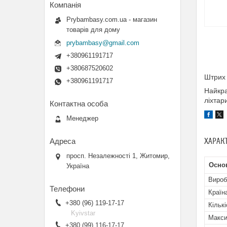
Prybambasy.com.ua - магазин
товарів для дому
prybambasy@gmail.com
+380961191717
+380687520602
Штрих 
+380961191717
Найкра
ліхтари
Менеджер
ХАРАК
просп. Незалежності 1, Житомир,
Осно
Україна
Вироб
Країн
+380 (96) 119-17-17
Кільк
Kyivstar
Макси
+380 (99) 116-17-17